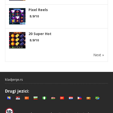
Pixel Reels
8.9/10
20 Super Hot
8.9/10
Next »
kladjenje.rs
Drugi jezici: