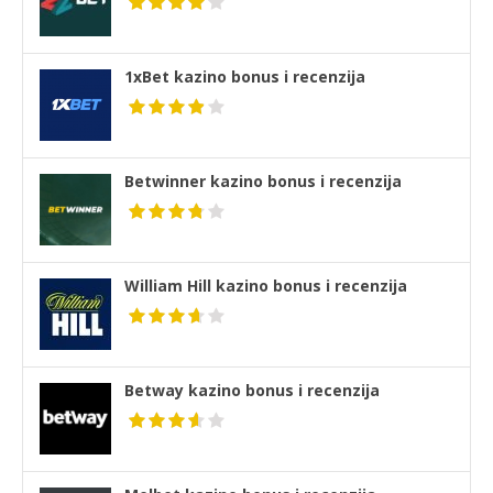
1xBet kazino bonus i recenzija
Betwinner kazino bonus i recenzija
William Hill kazino bonus i recenzija
Betway kazino bonus i recenzija