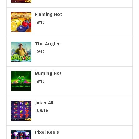
Flaming Hot
9/10
The Angler
9/10
Burning Hot
9/10
Joker 40
8.9/10
Pixel Reels