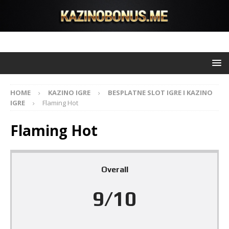
HOME
KAZINO IGRE
BESPLATNE SLOT IGRE I KAZINO
IGRE
Flaming Hot
Flaming Hot
Overall
9/10