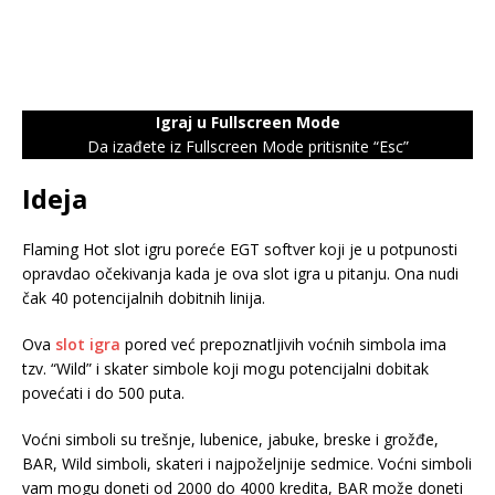
Igraj u Fullscreen Mode
Da izađete iz Fullscreen Mode pritisnite “Esc”
Ideja
Flaming Hot slot igru poreće EGT softver koji je u potpunosti
opravdao očekivanja kada je ova slot igra u pitanju. Ona nudi
čak 40 potencijalnih dobitnih linija.
Ova
slot igra
pored već prepoznatljivih voćnih simbola ima
tzv. “Wild” i skater simbole koji mogu potencijalni dobitak
povećati i do 500 puta.
Voćni simboli su trešnje, lubenice, jabuke, breske i grožđe,
BAR, Wild simboli, skateri i najpoželjnije sedmice. Voćni simboli
vam mogu doneti od 2000 do 4000 kredita, BAR može doneti