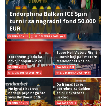
Endorphina Balkan ICE Spin
turnir sa nagradni fond 50.000
EUR
KAZINO BONUS
26. DECEMBRA 2025
0
Super Heli Victory Flight
Totenhem gleda ka
– turnir koji pali motore
novoj pobjedi – 2.21!
Meridianbet kazina
KAZINO VESTI
KAZINO VESTI
9. DECEMBRA 2025
0
9. DECEMBRA 2025
0
Da li imaš šta je
Ne igraj tiket ove
potrebno za Golden
nedelje prije nego što
spin? Pokazaćeš
vidiš BetBoost 50%
uskoro!
KAZINO BONUS
KAZINO BONUS