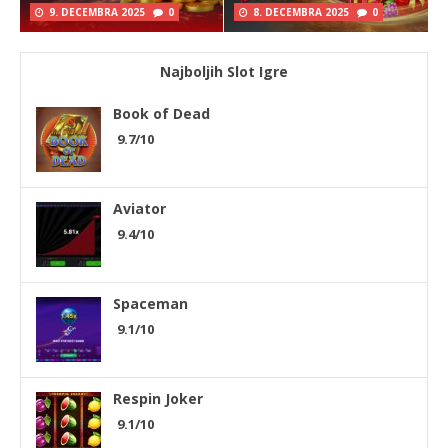
9. DECEMBRA 2025
0
8. DECEMBRA 2025
0
Najboljih Slot Igre
Book of Dead
9.7/10
Aviator
9.4/10
Spaceman
9.1/10
Respin Joker
9.1/10