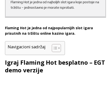
Flaming Hot je jedna od najboljih slot igara koje postoje na
tržištu – jednostavno je morate isprobati.
Flaming Hot je jedna od najpopularnijih slot igara
prisutnih na tržištu online kazino igara.
Navigacioni sadržaj
Igraj Flaming Hot besplatno – EGT
demo verzije