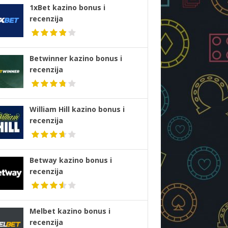
1xBet kazino bonus i
recenzija
Betwinner kazino bonus i
recenzija
William Hill kazino bonus i
recenzija
Betway kazino bonus i
recenzija
Melbet kazino bonus i
recenzija