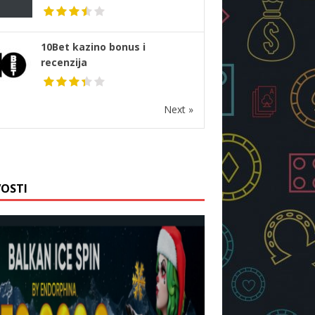
10Bet kazino bonus i
recenzija
Next »
OSTI