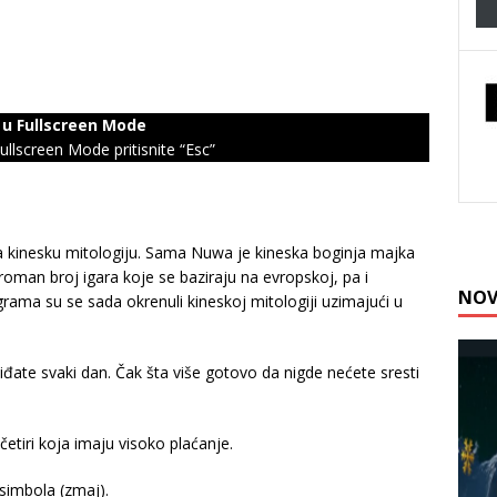
j u Fullscreen Mode
ullscreen Mode pritisnite “Esc”
kinesku mitologiju. Sama Nuwa je kineska boginja majka
groman broj igara koje se baziraju na evropskoj, pa i
NOV
ograma su se sada okrenuli kineskoj mitologiji uzimajući u
iđate svaki dan. Čak šta više gotovo da nigde nećete sresti
četiri koja imaju visoko plaćanje.
simbola (zmaj).