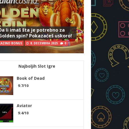
Da li imaš šta je potrebno za
Golden spin? Pokazaćeš uskoro!
KAZINO BONUS
8. DECEMBRA 2025
0
Najboljih Slot Igre
Book of Dead
9.7/10
Aviator
9.4/10