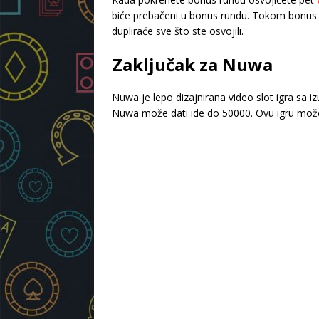
biće prebačeni u bonus rundu. Tokom bonus r
dupliraće sve što ste osvojili.
Zaključak za Nuwa
Nuwa je lepo dizajnirana video slot igra sa
Nuwa može dati ide do 50000. Ovu igru možet