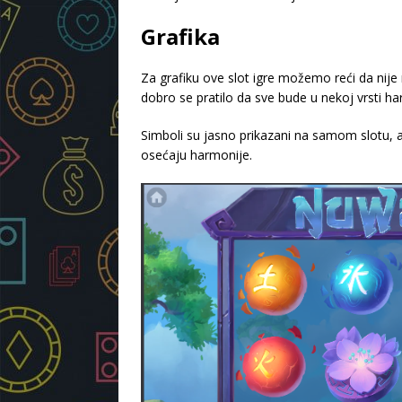
Grafika
Za grafiku ove slot igre možemo reći da nije n
dobro se pratilo da sve bude u nekoj vrsti ha
Simboli su jasno prikazani na samom slotu, a
osećaju harmonije.