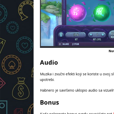
Nuw
Audio
Muzika i zvučni efekti koji se koriste u ovoj 
upotrebi.
Habnero je savršeno uklopio audio sa vizuelni
Bonus
Kada pokrenete bonus rundu osvojićete pet