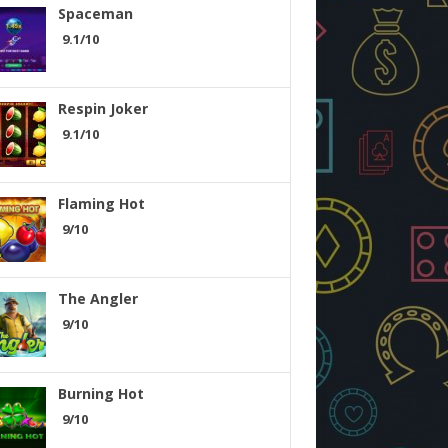
Spaceman
9.1/10
Respin Joker
9.1/10
Flaming Hot
9/10
The Angler
9/10
Burning Hot
9/10