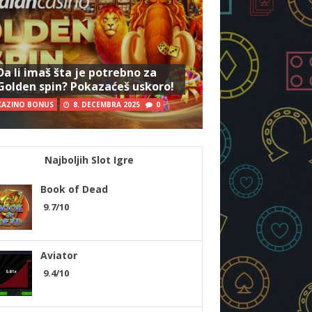
Da li imaš šta je potrebno za
Golden spin? Pokazaćeš uskoro!
KAZINO BONUS
8. DECEMBRA 2025
0
Najboljih Slot Igre
Book of Dead
9.7/10
Aviator
9.4/10