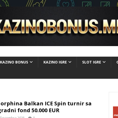
KAZINO BONUS
KAZINO IGRE
SLOT IGRE
orphina Balkan ICE Spin turnir sa
radni fond 50.000 EUR
. Decembra 2025
0