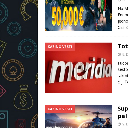
Na Me
Endor
jedno
CET d
Tot
KAZINO VESTI
9.
Fudba
šesto
takmi
cilj.
Sup
KAZINO VESTI
pal
9.