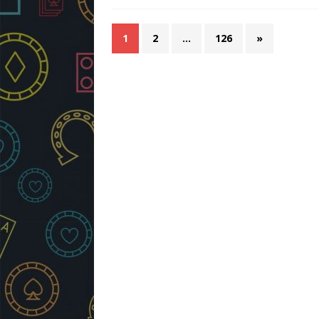
1
2
…
126
»