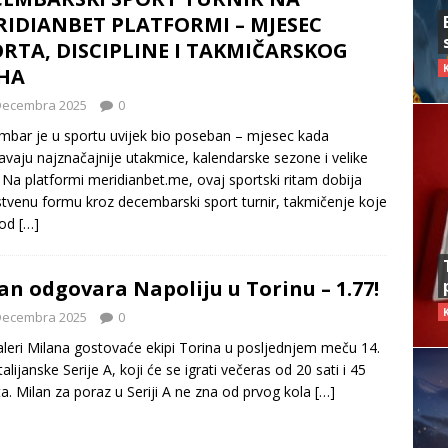
IDIANBET PLATFORMI – MJESEC
RTA, DISCIPLINE I TAKMIČARSKOG
HA
 Decembra 2025
0
bar je u sportu uvijek bio poseban – mjesec kada
avaju najznačajnije utakmice, kalendarske sezone i velike
. Na platformi meridianbet.me, ovaj sportski ritam dobija
stvenu formu kroz decembarski sport turnir, takmičenje koje
 od
[…]
an odgovara Napoliju u Torinu – 1.77!
 Decembra 2025
0
leri Milana gostovaće ekipi Torina u posljednjem meču 14.
talijanske Serije A, koji će se igrati večeras od 20 sati i 45
a. Milan za poraz u Seriji A ne zna od prvog kola
[…]