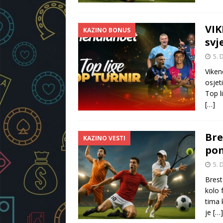
VIK
KAZINO BONUS
svj
5.
Viken
osjet
Top l
[…]
Bre
KAZINO VESTI
pon
5.
Brest
kolo 
tima 
je
[…]