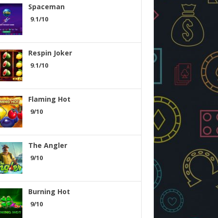
Spaceman
9.1/10
Respin Joker
9.1/10
Flaming Hot
9/10
The Angler
9/10
Burning Hot
9/10