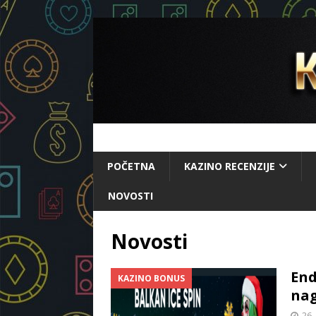
POČETNA
KAZINO RECENZIJE
NOVOSTI
Novosti
End
KAZINO BONUS
nag
26