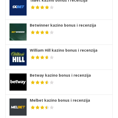
1xBet kazino bonus i recenzija
Betwinner kazino bonus i recenzija
William Hill kazino bonus i recenzija
Betway kazino bonus i recenzija
Melbet kazino bonus i recenzija