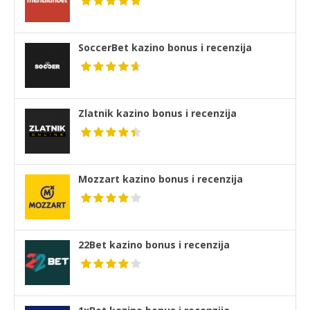
SoccerBet kazino bonus i recenzija
Zlatnik kazino bonus i recenzija
Mozzart kazino bonus i recenzija
22Bet kazino bonus i recenzija