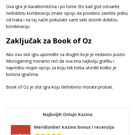
Ova igra je karakteristična i po tome što kad god ostvarite
nedobitnu kombinaciju imate opciju da posebno zavrtite jednu
od traka i na taj način pokušate sami sebi stvoriti dobitnu
kombinaciju.
Zaključak za Book of Oz
Ako ovu slot igru uporedite sa drugim koje je nedavno pustio
Microgaming moramo reći da ova ima najbolju grafiku i
naprednu respin opciju za koju tek treba utvrditi koliko je
korisna igračima.
Book of Oz je slot igra koju definitivno morate probati.
Najboljih Onlajn Kazina
Meridianbet kazino bonus i recenzija