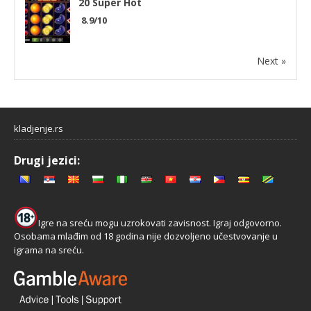
20 Super Hot
8.9/10
Next »
kladjenje.rs
Drugi jezici:
Igre na sreću mogu uzrokovati zavisnost. Igraj odgovorno.
Osobama mlađim od 18 godina nije dozvoljeno učestvovanje u
igrama na sreću.