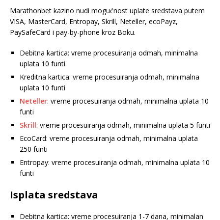
Marathonbet kazino nudi mogućnost uplate sredstava putem
VISA, MasterCard, Entropay, Skrill, Neteller, ecoPayz,
PaySafeCard i pay-by-phone kroz Boku.
Debitna kartica: vreme procesuiranja odmah, minimalna
uplata 10 funti
Kreditna kartica: vreme procesuiranja odmah, minimalna
uplata 10 funti
Neteller
: vreme procesuiranja odmah, minimalna uplata 10
funti
Skrill
: vreme procesuiranja odmah, minimalna uplata 5 funti
EcoCard: vreme procesuiranja odmah, minimalna uplata
250 funti
Entropay: vreme procesuiranja odmah, minimalna uplata 10
funti
Isplata sredstava
Debitna kartica: vreme procesuiranja 1-7 dana, minimalan