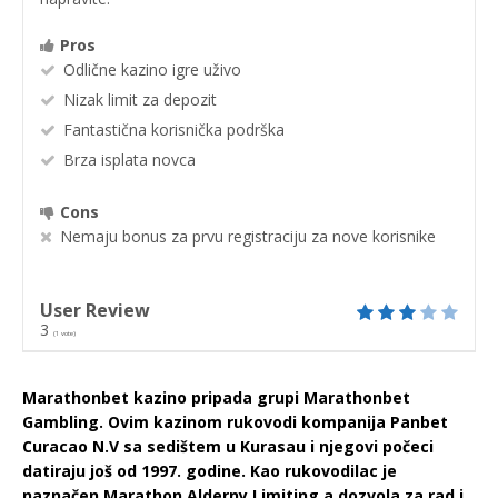
Pros
Odlične kazino igre uživo
Nizak limit za depozit
Fantastična korisnička podrška
Brza isplata novca
Cons
Nemaju bonus za prvu registraciju za nove korisnike
User Review
3
(
1
vote)
Marathonbet kazino pripada grupi Marathonbet
Gambling. Ovim kazinom rukovodi kompanija Panbet
Curacao N.V sa sedištem u Kurasau i njegovi počeci
datiraju još od 1997. godine. Kao rukovodilac je
naznačen Marathon Alderny Limiting a dozvola za rad i