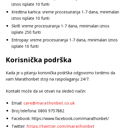
iznos isplate 10 funti
Kreditna kartica: vreme procesuiranja 1-7 dana, minimalan
iznos isplate 10 funti
Skrill: vreme procesuiranja 1-7 dana, minimalan iznos
isplate 250 funti
Entropay: vreme procesuiranja 1-7 dana, minimalan iznos
isplate 10 funti
Korisnička podrška
Kada je u pitanju korisnička podrška odgovorno tvrdimo da
vam Marathonbet stoji na raspolaganju 24/7.
Kontakt može da se otvari na sledeći način:
Email:
care@marathonbet.co.uk
Broj telefona: 0800 9757882
Facebook: https://www.facebook.com/marathonbet/
Twitter:
https://twitter.com/marathonbet