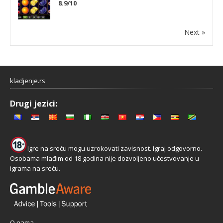
8.9/10
Next »
kladjenje.rs
Drugi jezici:
Igre na sreću mogu uzrokovati zavisnost. Igraj odgovorno.
Osobama mlađim od 18 godina nije dozvoljeno učestvovanje u
igrama na sreću.
O nama