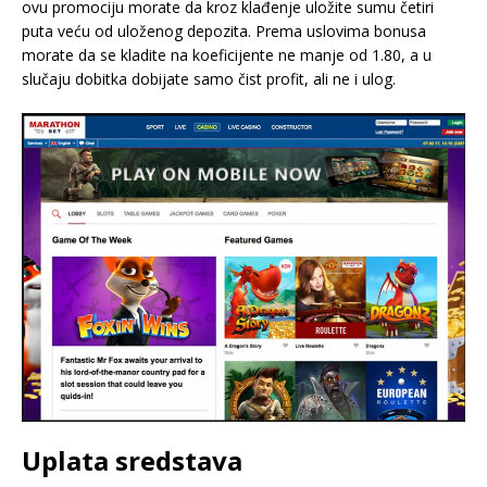
ovu promociju morate da kroz klađenje uložite sumu četiri
puta veću od uloženog depozita. Prema uslovima bonusa
morate da se kladite na koeficijente ne manje od 1.80, a u
slučaju dobitka dobijate samo čist profit, ali ne i ulog.
Uplata sredstava