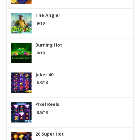
The Angler
9/10
Burning Hot
9/10
Joker 40
8.9/10
Pixel Reels
8.9/10
20 Super Hot