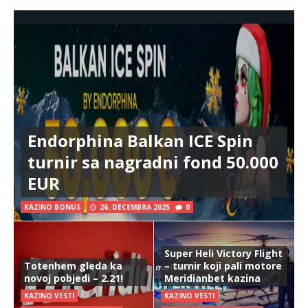
Endorphina Balkan ICE Spin
turnir sa nagradni fond 50.000
EUR
KAZINO BONUS
26. DECEMBRA 2025
0
Super Heli Victory Flight
Totenhem gleda ka
– turnir koji pali motore
novoj pobjedi – 2.21!
Meridianbet kazina
KAZINO VESTI
KAZINO VESTI