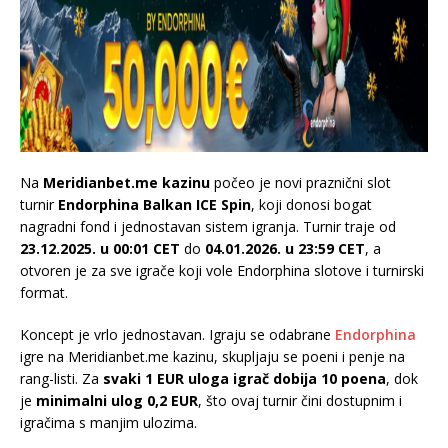
Na
Meridianbet.me kazinu
počeo je novi praznični slot
turnir
Endorphina Balkan ICE Spin
, koji donosi bogat
nagradni fond i jednostavan sistem igranja. Turnir traje od
23.12.2025. u 00:01 CET
do
04.01.2026. u 23:59 CET
, a
otvoren je za sve igrače koji vole Endorphina slotove i turnirski
format.
Koncept je vrlo jednostavan. Igraju se odabrane
Endorphina
igre na Meridianbet.me kazinu, skupljaju se poeni i penje na
rang-listi. Za
svaki 1 EUR uloga igrač dobija 10 poena
, dok
je
minimalni ulog 0,2 EUR
, što ovaj turnir čini dostupnim i
igračima s manjim ulozima.