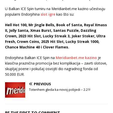
U Balkan ICE Spin turniru na Meridianbet.me kazino učestvuju
popularni Endorphina
slot igre
kao što su:
Hell Hot 100, Mr Jingle Bells, Book of Santa, Royal Xmass
II, Jolly Santa, Xmas Burst, Santas Puzzle, Dazzling
Crown, 2023 Hit Slot, Lucky Streak 3, Joker Stoker, Ultra
Fresh, Crown Coins, 2025 Hit Slot, Lucky Streak 1000,
Chance Machine 40 i Clover Flames.
Endorphina Balkan ICE Spin na
Meridianbet.me kazino
je
klasična praznična promocija bez komplikacija – zavrti slotove,
skupljaj poene i pokušaj osvojiti dio nagradnog fonda od
50.000 EUR.
PREVIOUS
Totenhem gleda ka novoj pobjedi – 2.21!
BE THE FIRST TO COMMENT