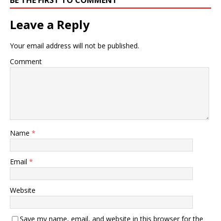
Leave a Reply
Your email address will not be published.
Comment
Name
*
Email
*
Website
Save my name, email, and website in this browser for the