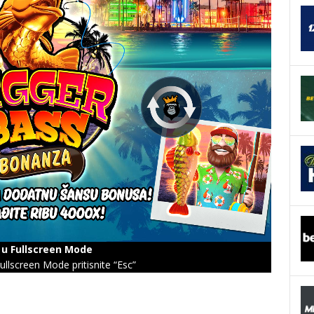
j u Fullscreen Mode
ullscreen Mode pritisnite “Esc”