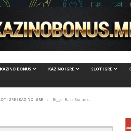
KAZINO BONUS
KAZINO IGRE
SLOT IGRE
OT IGRE I KAZINO IGRE
Bigger Bass Bonanza