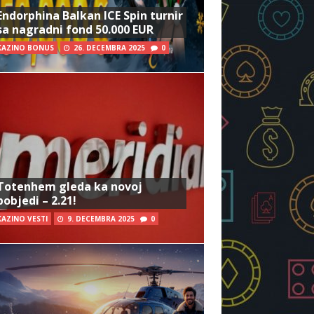
Endorphina Balkan ICE Spin turnir
sa nagradni fond 50.000 EUR
KAZINO BONUS
26. DECEMBRA 2025
0
Totenhem gleda ka novoj
pobjedi – 2.21!
KAZINO VESTI
9. DECEMBRA 2025
0