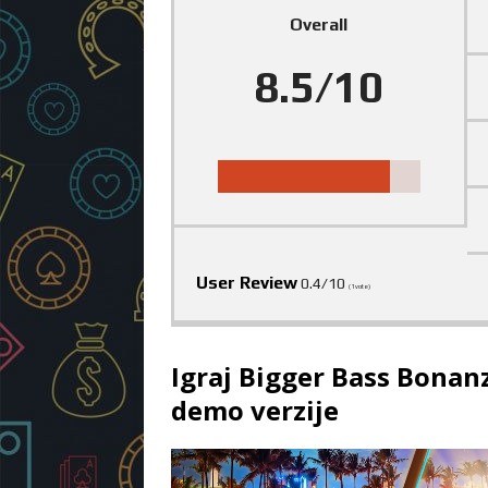
Overall
8.5/10
User Review
0.4/10
(
1
vote)
Igraj Bigger Bass Bonan
demo verzije