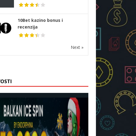
10Bet kazino bonus i
recenzija
Next »
OSTI