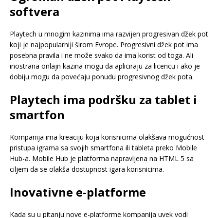
softvera
Playtech u mnogim kazinima ima razvijen progresivan džek pot
koji je najpopularniji širom Evrope. Progresivni džek pot ima
posebna pravila i ne može svako da ima korist od toga. Ali
inostrana onlajn kazina mogu da apliciraju za licencu i ako je
dobiju mogu da povećaju ponudu progresivnog džek pota.
Playtech ima podršku za tablet i
smartfon
Kompanija ima kreaciju koja korisnicima olakšava mogućnost
pristupa igrama sa svojih smartfona ili tableta preko Mobile
Hub-a. Mobile Hub je platforma napravljena na HTML 5 sa
ciljem da se olakša dostupnost igara korisnicima.
Inovativne e-platforme
Kada su u pitanju nove e-platforme kompanija uvek vodi