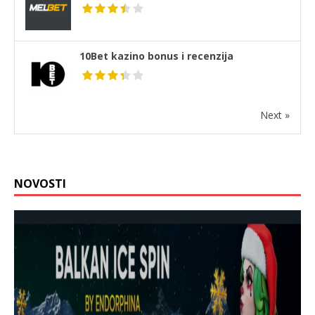
10Bet kazino bonus i recenzija
Next »
NOVOSTI