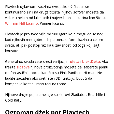
Playtech uglavnom zauzima evropsko tržište, ali se
kontinuirano širi i na druga tržišta. Njihov softver možete da
vidite u nekim od luksuznih i najvećih onlajn kazina kao što su
William Hill kazino
, Winner kazino.
Playtech je proizveo više od 500 igara koje mogu da se nađu
kod njihovih mnogobrojnih partnera u formi kazina u celom
svetu, ali ipak postoji razlika u zavisnosti od toga koji sajt
koristite.
Generalno, svuda ćete sresti varijacije
ruleta
i
blekdžeka
. Ako
tražite
slotove
njihove proizvodnje možete da izaberete jednu
od fantastičnih opcija kao što su Pink Panther i Hitman. Ne
budite začuđeni ako sretnete i 3D funkciju, budući da
kompanija kontinuirano radi na tome.
Njihove druge popularne igre su slotovi Gladiator, Beachlife i
Gold Rally.
Ogroman džek pot Playtech