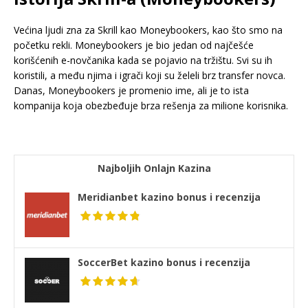
Većina ljudi zna za Skrill kao Moneybookers, kao što smo na
početku rekli. Moneybookers je bio jedan od najčešće
korišćenih e-novčanika kada se pojavio na tržištu. Svi su ih
koristili, a među njima i igrači koji su želeli brz transfer novca.
Danas, Moneybookers je promenio ime, ali je to ista
kompanija koja obezbeđuje brza rešenja za milione korisnika.
Najboljih Onlajn Kazina
Meridianbet kazino bonus i recenzija
SoccerBet kazino bonus i recenzija