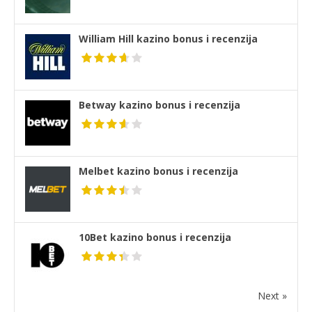
William Hill kazino bonus i recenzija
Betway kazino bonus i recenzija
Melbet kazino bonus i recenzija
10Bet kazino bonus i recenzija
Next »