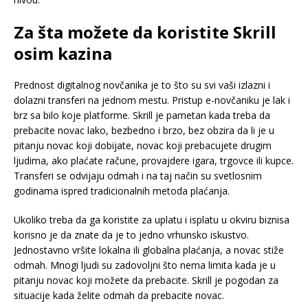
Za šta možete da koristite Skrill
osim kazina
Prednost digitalnog novčanika je to što su svi vaši izlazni i
dolazni transferi na jednom mestu. Pristup e-novčaniku je lak i
brz sa bilo koje platforme. Skrill je pametan kada treba da
prebacite novac lako, bezbedno i brzo, bez obzira da li je u
pitanju novac koji dobijate, novac koji prebacujete drugim
ljudima, ako plaćate račune, provajdere igara, trgovce ili kupce.
Transferi se odvijaju odmah i na taj način su svetlosnim
godinama ispred tradicionalnih metoda plaćanja.
Ukoliko treba da ga koristite za uplatu i isplatu u okviru biznisa
korisno je da znate da je to jedno vrhunsko iskustvo.
Jednostavno vršite lokalna ili globalna plaćanja, a novac stiže
odmah. Mnogi ljudi su zadovoljni što nema limita kada je u
pitanju novac koji možete da prebacite. Skrill je pogodan za
situacije kada želite odmah da prebacite novac.