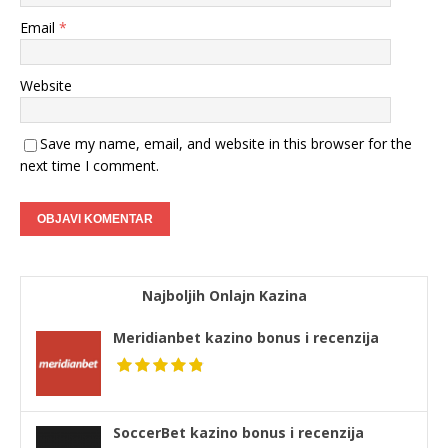
Email
*
Website
Save my name, email, and website in this browser for the
next time I comment.
Najboljih Onlajn Kazina
Meridianbet kazino bonus i recenzija
SoccerBet kazino bonus i recenzija