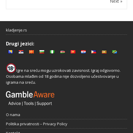
Next »
kladjenje.rs
Drugi jezici:
Igre na sreću mogu uzrokovati zavisnost. Igraj odgovorno.
Osobama mlađim od 18 godina nije dozvoljeno učestvovanje u
igrama na sreću.
O nama
Politika privatnosti – Privacy Policy