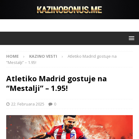
HOME
KAZINO VESTI
Atletiko Madrid gostuje na
“Mestalji” – 1.95!
Atletiko Madrid gostuje na
“Mestalji” – 1.95!
22. Februara 2025
0