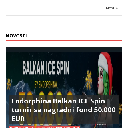
Next »
NOVOSTI
Endorphina Balkan ICE Spin
turnir sa nagradni fond 50.000
EUR