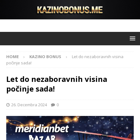
HOME
KAZINO BONUS
Let do nezaboravnih visina
počinje sada!
Let do nezaboravnih visina
počinje sada!
26. Decembra 2024
0