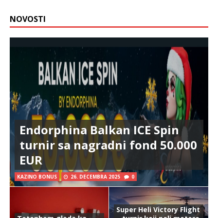
NOVOSTI
Endorphina Balkan ICE Spin
turnir sa nagradni fond 50.000
EUR
KAZINO BONUS
26. DECEMBRA 2025
0
Super Heli Victory Flight