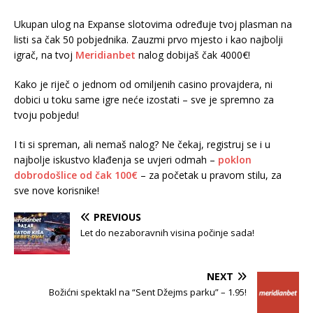
Ukupan ulog na Expanse slotovima određuje tvoj plasman na
listi sa čak 50 pobjednika. Zauzmi prvo mjesto i kao najbolji
igrač, na tvoj
Meridianbet
nalog dobijaš čak 4000€!
Kako je riječ o jednom od omiljenih casino provajdera, ni
dobici u toku same igre neće izostati – sve je spremno za
tvoju pobjedu!
I ti si spreman, ali nemaš nalog? Ne čekaj, registruj se i u
najbolje iskustvo klađenja se uvjeri odmah –
poklon
dobrodošlice od čak 100€
– za početak u pravom stilu, za
sve nove korisnike!
PREVIOUS
Let do nezaboravnih visina počinje sada!
NEXT
Božićni spektakl na “Sent Džejms parku” – 1.95!