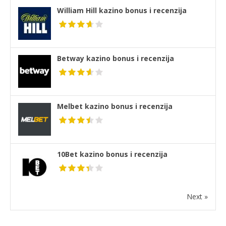
William Hill kazino bonus i recenzija
Betway kazino bonus i recenzija
Melbet kazino bonus i recenzija
10Bet kazino bonus i recenzija
Next »