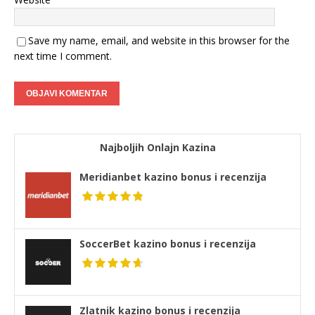
Save my name, email, and website in this browser for the
next time I comment.
Najboljih Onlajn Kazina
Meridianbet kazino bonus i recenzija
SoccerBet kazino bonus i recenzija
Zlatnik kazino bonus i recenzija