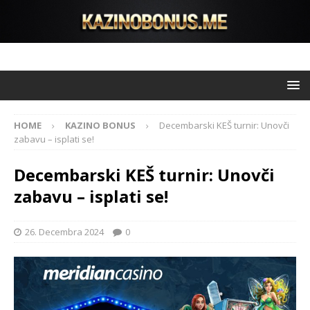
HOME
KAZINO BONUS
Decembarski KEŠ turnir: Unovči
zabavu – isplati se!
Decembarski KEŠ turnir: Unovči
zabavu – isplati se!
26. Decembra 2024
0