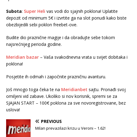
Subota
:
Super Heli
vas vodi do sjajnih poklona! Uplatite
depozit od minimum 5€ i izvrtite ga na slot ponudi kako biste
obezbijedili sebi poklon freebet-ove.
Budite dio praznične magije i da obradujte sebe tokom
najsrećnijeg perioda godine.
Meridian bazar
– Vaša svakodnevna vrata u svijet dobitaka i
poklona!
Posjetite ih odmah i započnite prazničnu avanturu.
Još mnogo toga čeka te na
Meridianbet
sajtu. Pronađi svoj
omiljeni vid zabave. Ukoliko si nov korisnik, spremi se za
SJAJAN START – 100€ poklona za sve novoregistrovane, bez
uslova!
PREVIOUS
Milan prevazilazi krizu u Veroni – 1.62!