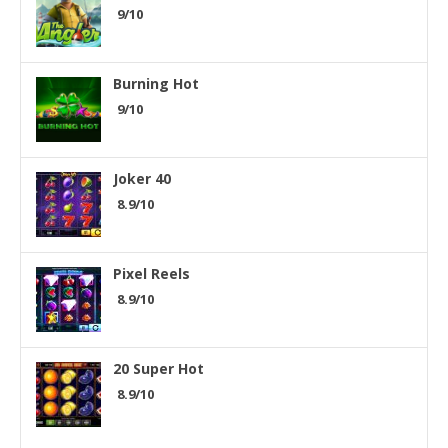
9/10
Burning Hot
9/10
Joker 40
8.9/10
Pixel Reels
8.9/10
20 Super Hot
8.9/10