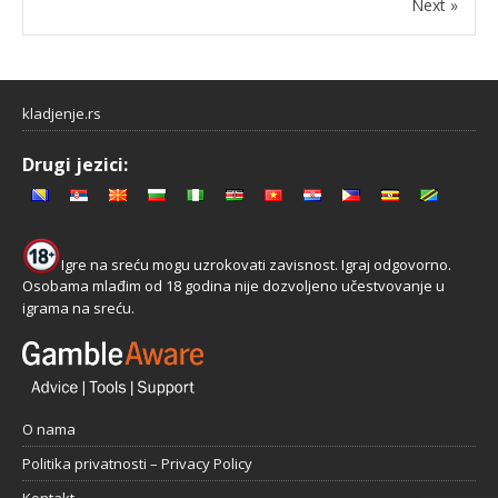
Next »
kladjenje.rs
Drugi jezici:
Igre na sreću mogu uzrokovati zavisnost. Igraj odgovorno.
Osobama mlađim od 18 godina nije dozvoljeno učestvovanje u
igrama na sreću.
O nama
Politika privatnosti – Privacy Policy