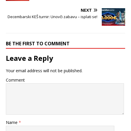
NEXT
Decembarski KEŠ turnir: Unovči zabavu – isplati se!
BE THE FIRST TO COMMENT
Leave a Reply
Your email address will not be published.
Comment
Name
*