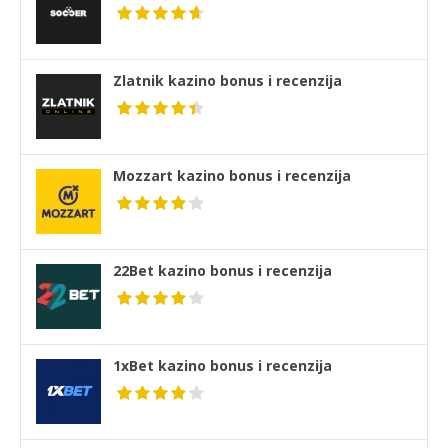
Zlatnik kazino bonus i recenzija
Mozzart kazino bonus i recenzija
22Bet kazino bonus i recenzija
1xBet kazino bonus i recenzija