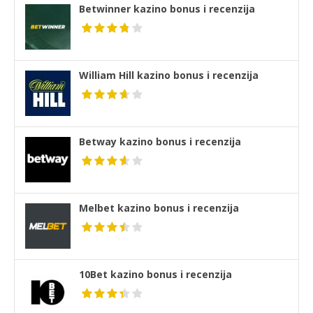
Betwinner kazino bonus i recenzija
William Hill kazino bonus i recenzija
Betway kazino bonus i recenzija
Melbet kazino bonus i recenzija
10Bet kazino bonus i recenzija