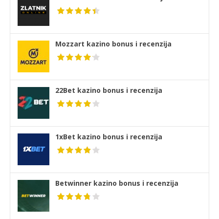
Mozzart kazino bonus i recenzija
22Bet kazino bonus i recenzija
1xBet kazino bonus i recenzija
Betwinner kazino bonus i recenzija