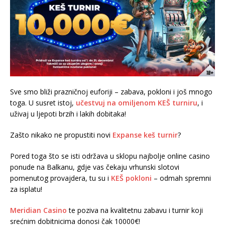
Sve smo bliži prazničnoj euforiji – zabava, pokloni i još mnogo
toga. U susret istoj,
učestvuj na omiljenom KEŠ turniru
, i
uživaj u ljepoti brzih i lakih dobitaka!
Zašto nikako ne propustiti novi
Expanse keš turnir
?
Pored toga što se isti održava u sklopu najbolje online casino
ponude na Balkanu, gdje vas čekaju vrhunski slotovi
pomenutog provajdera, tu su i
KEŠ pokloni
– odmah spremni
za isplatu!
Meridian Casino
te poziva na kvalitetnu zabavu i turnir koji
srećnim dobitnicima donosi čak 10000€!