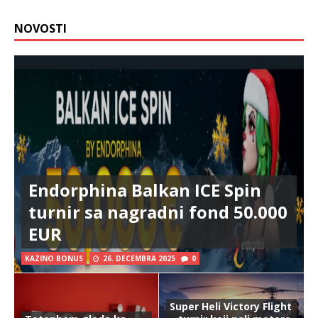
NOVOSTI
Endorphina Balkan ICE Spin
turnir sa nagradni fond 50.000
EUR
KAZINO BONUS
26. DECEMBRA 2025
0
Super Heli Victory Flight