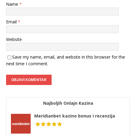
Name
*
Email
*
Website
Save my name, email, and website in this browser for the
next time I comment.
Najboljih Onlajn Kazina
Meridianbet kazino bonus i recenzija