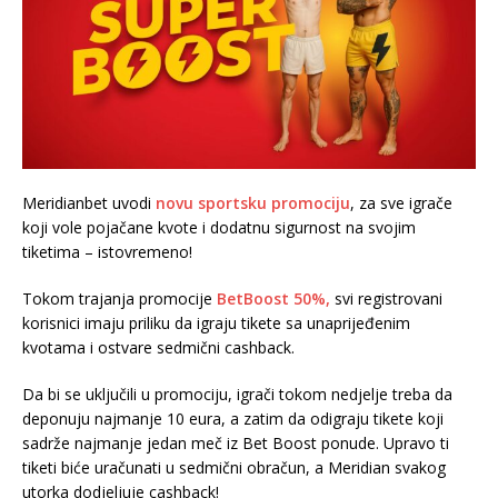
Meridianbet uvodi
novu sportsku promociju
, za sve igrače
koji vole pojačane kvote i dodatnu sigurnost na svojim
tiketima – istovremeno!
Tokom trajanja promocije
BetBoost 50%,
svi registrovani
korisnici imaju priliku da igraju tikete sa unaprijeđenim
kvotama i ostvare sedmični cashback.
Da bi se uključili u promociju, igrači tokom nedjelje treba da
deponuju najmanje 10 eura, a zatim da odigraju tikete koji
sadrže najmanje jedan meč iz Bet Boost ponude. Upravo ti
tiketi biće uračunati u sedmični obračun, a Meridian svakog
utorka dodjeljuje cashback!