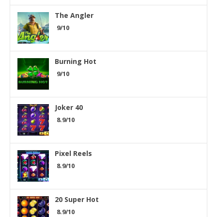
The Angler
9/10
Burning Hot
9/10
Joker 40
8.9/10
Pixel Reels
8.9/10
20 Super Hot
8.9/10