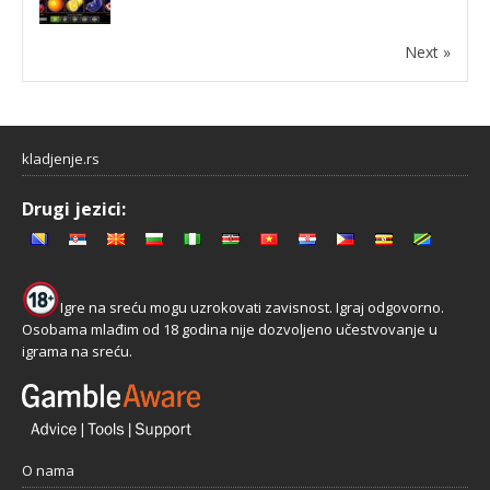
Next »
kladjenje.rs
Drugi jezici:
Igre na sreću mogu uzrokovati zavisnost. Igraj odgovorno.
Osobama mlađim od 18 godina nije dozvoljeno učestvovanje u
igrama na sreću.
O nama