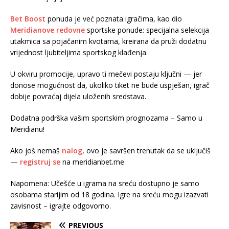
Bet Boost
ponuda je već poznata igračima, kao dio
Meridianove redovne
sportske ponude: specijalna selekcija
utakmica sa pojačanim kvotama, kreirana da pruži dodatnu
vrijednost ljubiteljima sportskog klađenja.
U okviru promocije, upravo ti mečevi postaju ključni — jer
donose mogućnost da, ukoliko tiket ne bude uspješan, igrač
dobije povraćaj dijela uloženih sredstava.
Dodatna podrška vašim sportskim prognozama – Samo u
Meridianu!
Ako još nemaš
nalog
, ovo je savršen trenutak da se uključiš
—
registruj se
na meridianbet.me
Napomena: Učešće u igrama na sreću dostupno je samo
osobama starijim od 18 godina. Igre na sreću mogu izazvati
zavisnost – igrajte odgovorno.
PREVIOUS