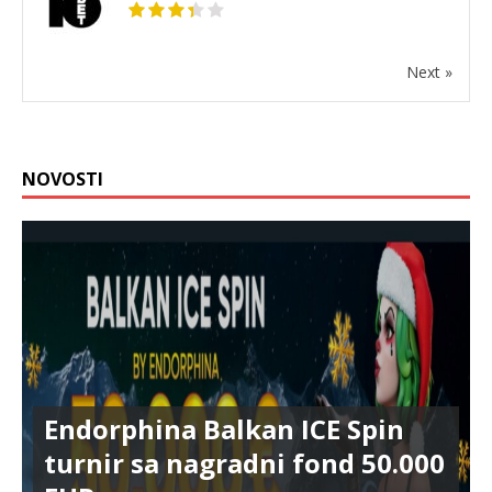
Next »
NOVOSTI
Endorphina Balkan ICE Spin
turnir sa nagradni fond 50.000