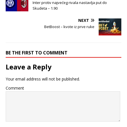
Inter protiv najvećeg rivala nastavlja put do
Skudeta – 1.90
NEXT
BetBoost – kvote iz prve ruke
BE THE FIRST TO COMMENT
Leave a Reply
Your email address will not be published.
Comment