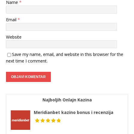
Name
*
Email
*
Website
Save my name, email, and website in this browser for the
next time I comment.
Najboljih Onlajn Kazina
Meridianbet kazino bonus i recenzija