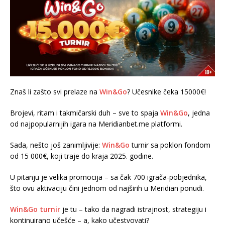
Znaš li zašto svi prelaze na
Win&Go
? Učesnike čeka 15000€!
Brojevi, ritam i takmičarski duh – sve to spaja
Win&Go
, jedna
od najpopularnijih igara na Meridianbet.me platformi.
Sada, nešto još zanimljivije:
Win&Go
turnir sa poklon fondom
od 15 000€, koji traje do kraja 2025. godine.
U pitanju je velika promocija – sa čak 700 igrača-pobjednika,
što ovu aktivaciju čini jednom od najširih u Meridian ponudi.
Win&Go turnir
je tu – tako da nagradi istrajnost, strategiju i
kontinuirano učešće – a, kako učestvovati?