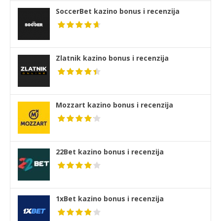
SoccerBet kazino bonus i recenzija
Zlatnik kazino bonus i recenzija
Mozzart kazino bonus i recenzija
22Bet kazino bonus i recenzija
1xBet kazino bonus i recenzija