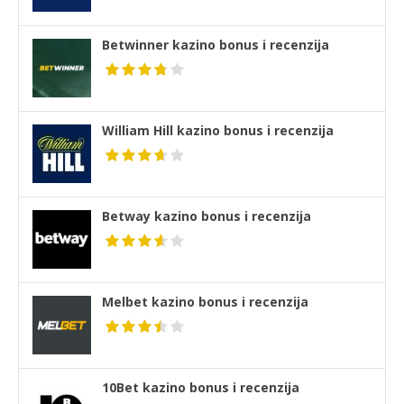
Betwinner kazino bonus i recenzija
William Hill kazino bonus i recenzija
Betway kazino bonus i recenzija
Melbet kazino bonus i recenzija
10Bet kazino bonus i recenzija