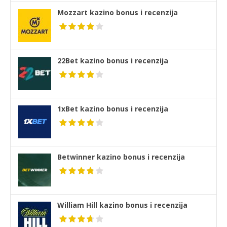
Mozzart kazino bonus i recenzija
22Bet kazino bonus i recenzija
1xBet kazino bonus i recenzija
Betwinner kazino bonus i recenzija
William Hill kazino bonus i recenzija