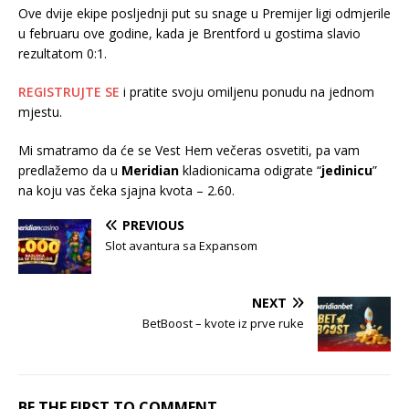
Ove dvije ekipe posljednji put su snage u Premijer ligi odmjerile
u februaru ove godine, kada je Brentford u gostima slavio
rezultatom 0:1.
REGISTRUJTE SE
i pratite svoju omiljenu ponudu na jednom
mjestu.
Mi smatramo da će se Vest Hem večeras osvetiti, pa vam
predlažemo da u
Meridian
kladionicama odigrate “
jedinicu
”
na koju vas čeka sjajna kvota – 2.60.
PREVIOUS
Slot avantura sa Expansom
NEXT
BetBoost – kvote iz prve ruke
BE THE FIRST TO COMMENT