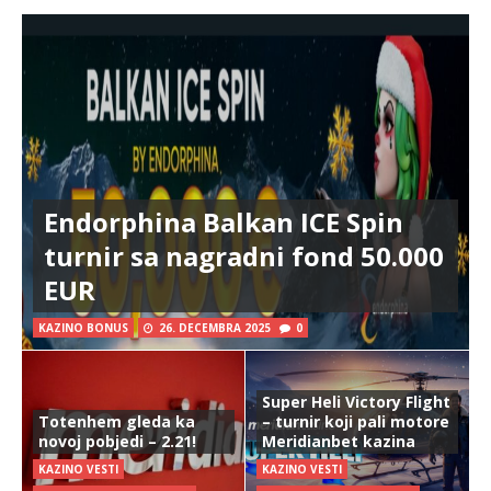
Endorphina Balkan ICE Spin
turnir sa nagradni fond 50.000
EUR
KAZINO BONUS
26. DECEMBRA 2025
0
Super Heli Victory Flight
Totenhem gleda ka
– turnir koji pali motore
novoj pobjedi – 2.21!
Meridianbet kazina
KAZINO VESTI
KAZINO VESTI