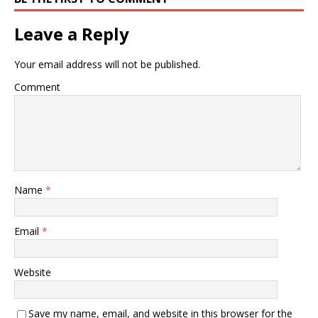
Leave a Reply
Your email address will not be published.
Comment
Name
*
Email
*
Website
Save my name, email, and website in this browser for the