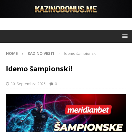
HOME
KAZINO VESTI
Idemo šampionski!
Idemo šampionski!
30. Septembra 2025
0