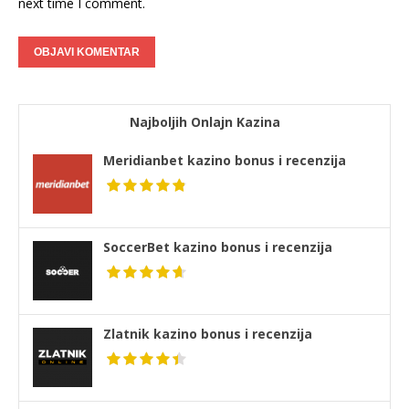
next time I comment.
Najboljih Onlajn Kazina
Meridianbet kazino bonus i recenzija
SoccerBet kazino bonus i recenzija
Zlatnik kazino bonus i recenzija