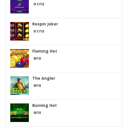
9.1/10
Respin Joker
9.1/10
Flaming Hot
9/10
The Angler
9/10
Burning Hot
9/10