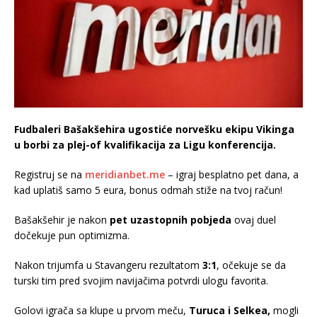
Fudbaleri Bašakšehira ugostiće norvešku ekipu Vikinga
u borbi za plej-of kvalifikacija za Ligu konferencija.
Registruj se na
meridianbet.me
– igraj besplatno pet dana, a
kad uplatiš samo 5 eura, bonus odmah stiže na tvoj račun!
Bašakšehir je nakon
pet uzastopnih pobjeda
ovaj duel
dočekuje pun optimizma.
Nakon trijumfa u Stavangeru rezultatom
3:1
, očekuje se da
turski tim pred svojim navijačima potvrdi ulogu favorita.
Golovi igrača sa klupe u prvom meču,
Turuca i Selkea,
mogli