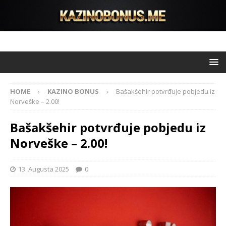
HOME
KAZINO BONUS
Bašakšehir potvrđuje pobjedu iz
Norveške – 2.00!
Bašakšehir potvrđuje pobjedu iz
Norveške – 2.00!
13. Augusta 2025
0