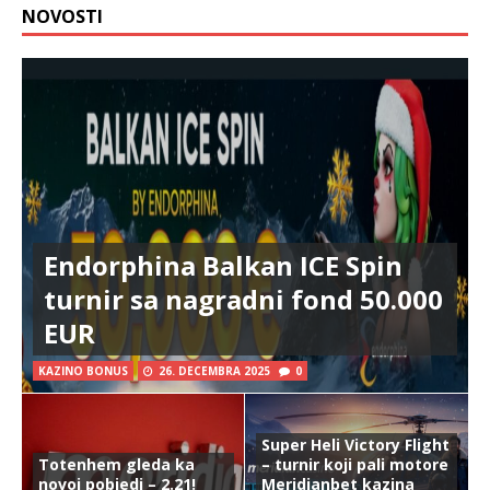
NOVOSTI
Endorphina Balkan ICE Spin
turnir sa nagradni fond 50.000
EUR
KAZINO BONUS
26. DECEMBRA 2025
0
Super Heli Victory Flight
Totenhem gleda ka
– turnir koji pali motore
novoj pobjedi – 2.21!
Meridianbet kazina