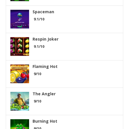
Spaceman
9.1/10
Respin Joker
9.1/10
Flaming Hot
9/10
The Angler
9/10
Burning Hot
9/10