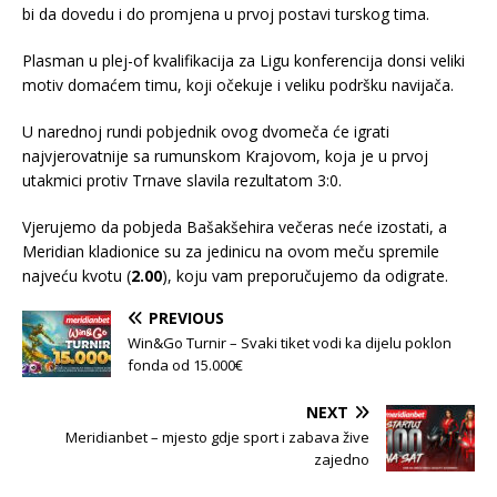
bi da dovedu i do promjena u prvoj postavi turskog tima.
Plasman u plej-of kvalifikacija za Ligu konferencija donsi veliki
motiv domaćem timu, koji očekuje i veliku podršku navijača.
U narednoj rundi pobjednik ovog dvomeča će igrati
najvjerovatnije sa rumunskom Krajovom, koja je u prvoj
utakmici protiv Trnave slavila rezultatom 3:0.
Vjerujemo da pobjeda Bašakšehira večeras neće izostati, a
Meridian kladionice su za jedinicu na ovom meču spremile
najveću kvotu (
2.00
), koju vam preporučujemo da odigrate.
PREVIOUS
Win&Go Turnir – Svaki tiket vodi ka dijelu poklon
fonda od 15.000€
NEXT
Meridianbet – mjesto gdje sport i zabava žive
zajedno