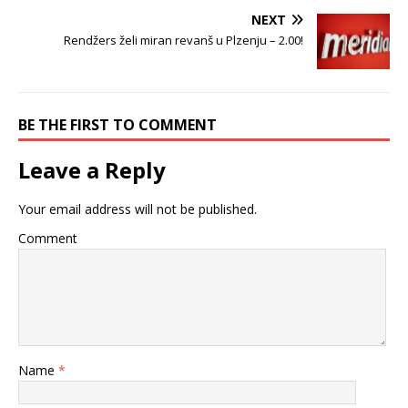
NEXT
Rendžers želi miran revanš u Plzenju – 2.00!
BE THE FIRST TO COMMENT
Leave a Reply
Your email address will not be published.
Comment
Name
*