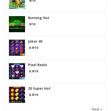
9/10
Burning Hot
9/10
Joker 40
8.9/10
Pixel Reels
8.9/10
20 Super Hot
8.9/10
Next »