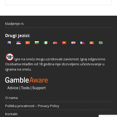
kladjenje.rs
Drugi jezici:
Igre na sreću mogu uzrokovati zavisnost. Igraj odgovorno.
Osobama mlađim od 18 godina nije dozvoljeno učestvovanje u
igrama na sreću.
O nama
Politika privatnosti – Privacy Policy
Kontakt