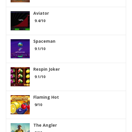
Aviator
9.4/10
Spaceman
9.1/10
Respin Joker
9.1/10
Flaming Hot
9/10
The Angler