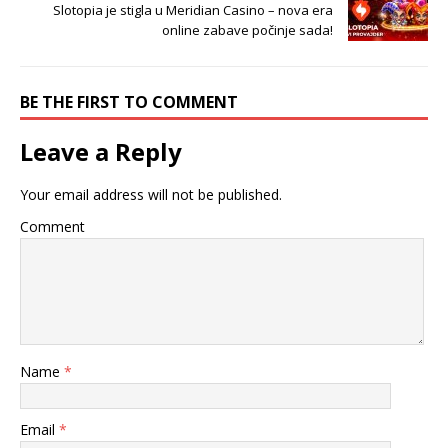
Slotopia je stigla u Meridian Casino – nova era
online zabave počinje sada!
BE THE FIRST TO COMMENT
Leave a Reply
Your email address will not be published.
Comment
Name
*
Email
*