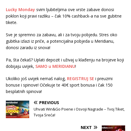
Lucky Monday
svim ljubiteljima ove vrste zabave donosi
poklon koji pravi razliku – čak 10% cashback-a na sve gubitne
tikete.
Sve je spremno za zabavu, ali i za tvoju pobjedu. Stres oko
gubitka izlazi iz priče, a potencijalna pobjeda u Meridianu,
donosi zaradu iz snova!
Pa, šta čekaš? Uplati depozit i uživaj u klađenju na brojeve koji
dobijaju uvijek,
SAMO u MERIDIANU
!
Ukoliko još uvijek nemaš nalog,
REGISTRUJ SE
i preuzmi
bonuse i spinove! Očekuje te 40€ sport bonusa i čak 150
besplatnih spinova!
PREVIOUS
Uhvati Win&Go Poene i Osvoji Nagrade – Tvoj Tiket,
Tvoja Sreća!
NEXT