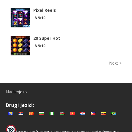
Pixel Reels
8.9/10
20 Super Hot
8.9/10
Next »
kladjenje.rs
Drugi jezici:
Igre na sreću mogu uzrokovati zavisnost. Igraj odgovorno.