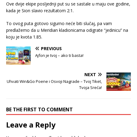
Ove dvije ekipe posljednji put su se sastale u maju ove godine,
kada je Sion slavio rezultatom 2:1.
To ovog puta gotovo sigurno neće biti slučaj, pa vam
predlažemo da u Meridian kladionicama odigrate “jedinicu” na
koju je kvota 1.85.
PREVIOUS
Ajfon je tvoj – ako ti basta!
NEXT
Uhvati Win&Go Poene i Osvoji Nagrade – Tvoj Tiket,
Tvoja Sreća!
BE THE FIRST TO COMMENT
Leave a Reply