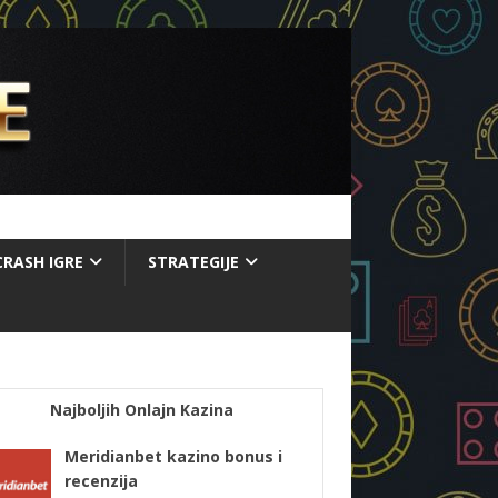
CRASH IGRE
STRATEGIJE
Najboljih Onlajn Kazina
Meridianbet kazino bonus i
recenzija