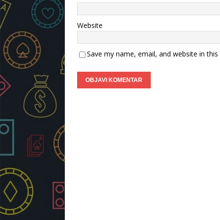
Website
Save my name, email, and website in this