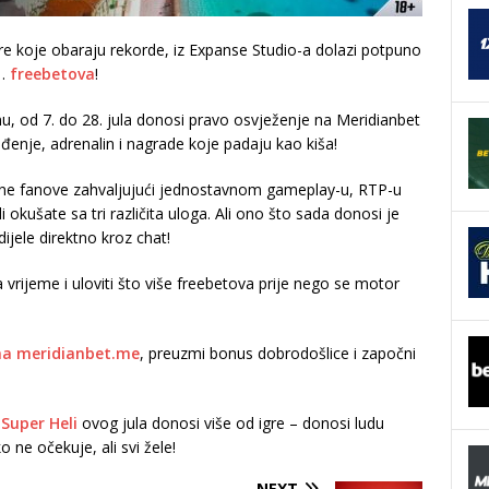
re koje obaraju rekorde, iz Expanse Studio-a dolazi potpuno
e…
freebetova
!
onu, od 7. do 28. jula donosi pravo osvježenje na Meridianbet
đenje, adrenalin i nagrade koje padaju kao kiša!
rojne fanove zahvaljujući jednostavnom gameplay-u, RTP-u
okušate sa tri različita uloga. Ali ono što sada donosi je
ijele direktno kroz chat!
na vrijeme i uloviti što više freebetova prije nego se motor
 na meridianbet.me
, preuzmi bonus dobrodošlice i započni
,
Super Heli
ovog jula donosi više od igre – donosi ludu
o ne očekuje, ali svi žele!
NEXT