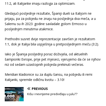
11:2, ali Italijanke imaju razloga za optimizam.
Gledajući posljednje rezultate, Španiji dueli sa Italijom ne
prijaju, pa za pobjedu ne znaju na posljednja dva meča, a u
Salernu su ih 2023. godine savladale golom Ermoso u
posljednjim minutima utakmice.
Prethodni susret dvije reprezentacije završen je rezultatom
1:1, dok je Italija bila uspješnija u pretposljednjem meču (3:2).
Iako je Španija posljednji poraz doživjela, od aktuelnih
šampionki Evrope, prije pet mjeseci, vjerujemo da će se njihov
niz od sedam uzastopnih pobjeda prekinuti večeras.
Meridian kladionice su za duplu šansu, na pobjedu ili remi
Italijanki, spremile odličnu kvotu – 3.10!
PREVIOUS
Kišu i nevrijeme predviđaju u julu??