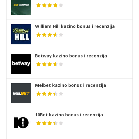
William Hill kazino bonus i recenzija
Betway kazino bonus i recenzija
Melbet kazino bonus i recenzija
10Bet kazino bonus i recenzija