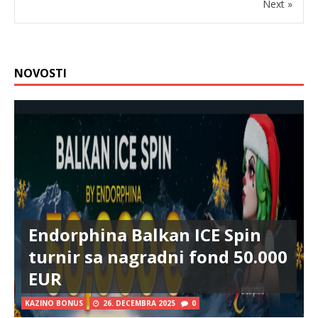
Next »
NOVOSTI
Endorphina Balkan ICE Spin
turnir sa nagradni fond 50.000
EUR
KAZINO BONUS
26. DECEMBRA 2025
0