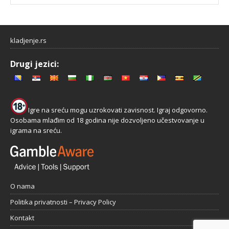
kladjenje.rs
Drugi jezici:
Igre na sreću mogu uzrokovati zavisnost. Igraj odgovorno.
Osobama mlađim od 18 godina nije dozvoljeno učestvovanje u
igrama na sreću.
O nama
Politika privatnosti – Privacy Policy
Kontakt