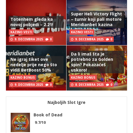
Super Heli Victory Flight
Totenhem gleda ka
– turnir koji pali motore
novoj pobjedi – 2.21!
Meridianbet kazina
KAZINO VESTI
KAZINO VESTI
9. DECEMBRA 2025
0
9. DECEMBRA 2025
0
Da li imaš šta je
Ne igraj tiket ove
potrebno za Golden
nedelje prije nego što
spin? Pokazaćeš
vidiš BetBoost 50%
uskoro!
KAZINO BONUS
KAZINO BONUS
9. DECEMBRA 2025
0
8. DECEMBRA 2025
0
Najboljih Slot Igre
Book of Dead
9.7/10