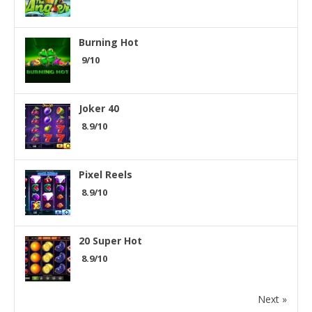
Burning Hot
9/10
Joker 40
8.9/10
Pixel Reels
8.9/10
20 Super Hot
8.9/10
Next »