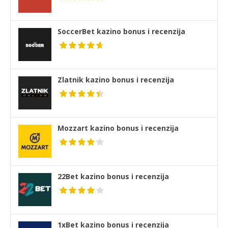
SoccerBet kazino bonus i recenzija
Zlatnik kazino bonus i recenzija
Mozzart kazino bonus i recenzija
22Bet kazino bonus i recenzija
1xBet kazino bonus i recenzija