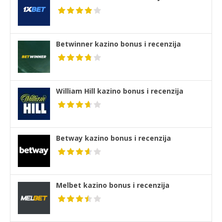
Betwinner kazino bonus i recenzija
William Hill kazino bonus i recenzija
Betway kazino bonus i recenzija
Melbet kazino bonus i recenzija