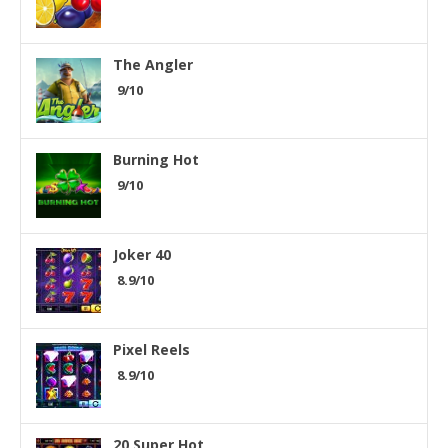
The Angler
9/10
Burning Hot
9/10
Joker 40
8.9/10
Pixel Reels
8.9/10
20 Super Hot