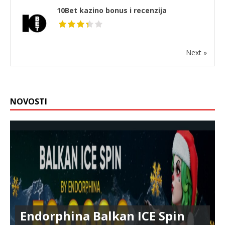
10Bet kazino bonus i recenzija
Next »
NOVOSTI
Endorphina Balkan ICE Spin