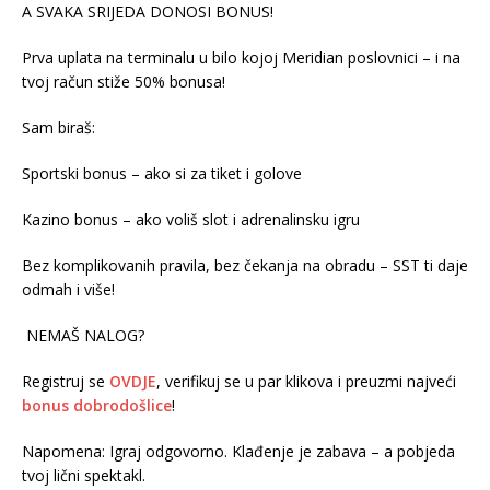
A SVAKA SRIJEDA DONOSI BONUS!
Prva uplata na terminalu u bilo kojoj Meridian poslovnici – i na
tvoj račun stiže 50% bonusa!
Sam biraš:
Sportski bonus – ako si za tiket i golove
Kazino bonus – ako voliš slot i adrenalinsku igru
Bez komplikovanih pravila, bez čekanja na obradu – SST ti daje
odmah i više!
NEMAŠ NALOG?
Registruj se
OVDJE
, verifikuj se u par klikova i preuzmi najveći
bonus dobrodošlice
!
Napomena: Igraj odgovorno. Klađenje je zabava – a pobjeda
tvoj lični spektakl.