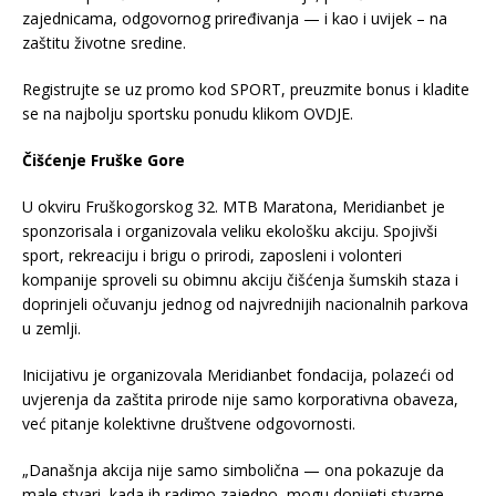
zajednicama, odgovornog priređivanja — i kao i uvijek – na
zaštitu životne sredine.
Registrujte se uz promo kod SPORT, preuzmite bonus i kladite
se na najbolju sportsku ponudu klikom OVDJE.
Čišćenje Fruške Gore
U okviru Fruškogorskog 32. MTB Maratona, Meridianbet je
sponzorisala i organizovala veliku ekološku akciju. Spojivši
sport, rekreaciju i brigu o prirodi, zaposleni i volonteri
kompanije sproveli su obimnu akciju čišćenja šumskih staza i
doprinjeli očuvanju jednog od najvrednijih nacionalnih parkova
u zemlji.
Inicijativu je organizovala Meridianbet fondacija, polazeći od
uvjerenja da zaštita prirode nije samo korporativna obaveza,
već pitanje kolektivne društvene odgovornosti.
„Današnja akcija nije samo simbolična — ona pokazuje da
male stvari, kada ih radimo zajedno, mogu donijeti stvarne,