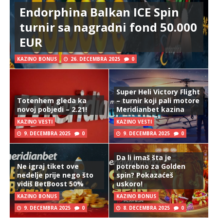
Endorphina Balkan ICE Spin
turnir sa nagradni fond 50.000
EUR
KAZINO BONUS
26. DECEMBRA 2025
0
Super Heli Victory Flight
Totenhem gleda ka
– turnir koji pali motore
novoj pobjedi – 2.21!
Meridianbet kazina
KAZINO VESTI
KAZINO VESTI
9. DECEMBRA 2025
0
9. DECEMBRA 2025
0
Da li imaš šta je
Ne igraj tiket ove
potrebno za Golden
nedelje prije nego što
spin? Pokazaćeš
vidiš BetBoost 50%
uskoro!
KAZINO BONUS
KAZINO BONUS
9. DECEMBRA 2025
0
8. DECEMBRA 2025
0