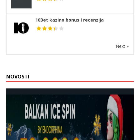
10Bet kazino bonus i recenzija
Next »
NOVOSTI