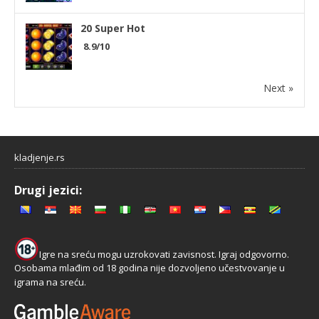
20 Super Hot
8.9/10
Next »
kladjenje.rs
Drugi jezici:
Igre na sreću mogu uzrokovati zavisnost. Igraj odgovorno.
Osobama mlađim od 18 godina nije dozvoljeno učestvovanje u
igrama na sreću.