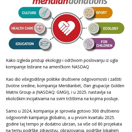
Kako izgleda pristup ekologiji i održivom poslovanju iz ugla
kompanije listirane na američkom NASDAQ
Kao dio višegodišnje politike društvene odgovornosti i zaštiti
životne sredine, kompanija Meridianbet, član grupacije Golden
Matrix Group-a (NASDAQ: GMGI), i u 2025. nastavlja sa
ekološkim incijativama na svim tržištima na kojima posluje.
Samo u 2024, kompanija je sprovela gotovo 300 društveno
odgovornih kampanja globalno, a u prvom kvartalu 2025.
godine taj tempo je dodatno ubrzan, sa više od 80 projekata
na temu podrške zdravstvu, obrazovanja, podrške lokalnim