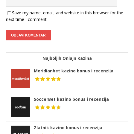
Save my name, email, and website in this browser for the
next time I comment.
Najboljih Onlajn Kazina
Meridianbet kazino bonus i recenzija
SoccerBet kazino bonus i recenzija
Zlatnik kazino bonus i recenzija