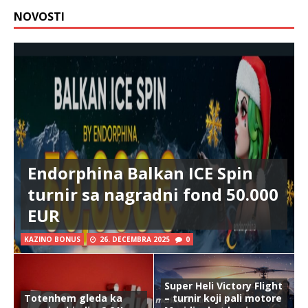
NOVOSTI
Endorphina Balkan ICE Spin
turnir sa nagradni fond 50.000
EUR
KAZINO BONUS
26. DECEMBRA 2025
0
Super Heli Victory Flight
Totenhem gleda ka
– turnir koji pali motore