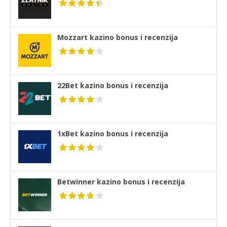
Mozzart kazino bonus i recenzija
22Bet kazino bonus i recenzija
1xBet kazino bonus i recenzija
Betwinner kazino bonus i recenzija