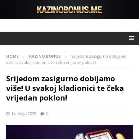
HOME
KAZINO BONUS
Srijedom zasigurno dobijamo
više! U svakoj kladionici te čeka vrijedan poklon!
Srijedom zasigurno dobijamo
više! U svakoj kladionici te čeka
vrijedan poklon!
14. Maja 2025
0