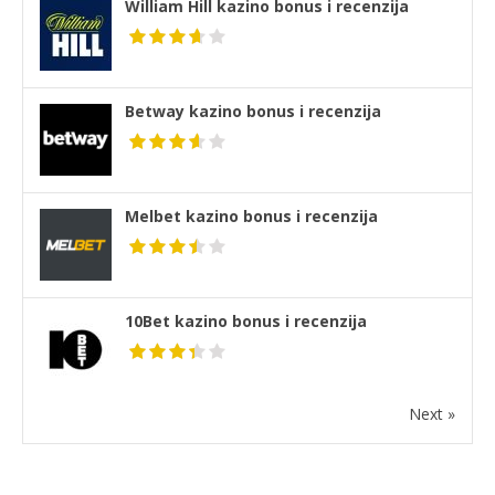
William Hill kazino bonus i recenzija
Betway kazino bonus i recenzija
Melbet kazino bonus i recenzija
10Bet kazino bonus i recenzija
Next »