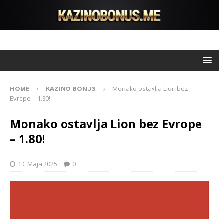
HOME
KAZINO BONUS
Monako ostavlja Lion bez
Evrope – 1.80!
Monako ostavlja Lion bez Evrope
– 1.80!
10. Maja 2025
0