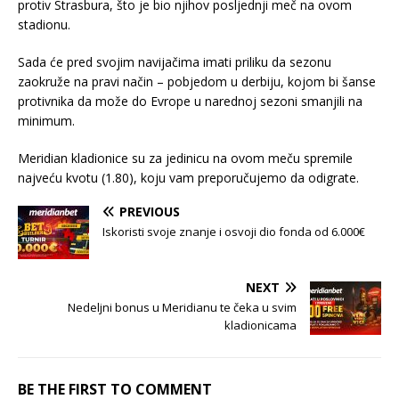
protiv Strasbura, što je bio njihov posljednji meč na ovom
stadionu.
Sada će pred svojim navijačima imati priliku da sezonu
zaokruže na pravi način – pobjedom u derbiju, kojom bi šanse
protivnika da može do Evrope u narednoj sezoni smanjili na
minimum.
Meridian kladionice su za jedinicu na ovom meču spremile
najveću kvotu (1.80), koju vam preporučujemo da odigrate.
PREVIOUS
Iskoristi svoje znanje i osvoji dio fonda od 6.000€
NEXT
Nedeljni bonus u Meridianu te čeka u svim
kladionicama
BE THE FIRST TO COMMENT