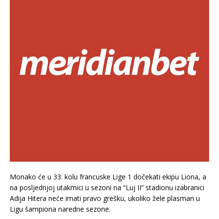
Monako će u 33. kolu francuske Lige 1 dočekati ekipu Liona, a
na posljednjoj utakmici u sezoni na “Luj II” stadionu izabranici
Adija Hitera neće imati pravo grešku, ukoliko žele plasman u
Ligu šampiona naredne sezone.