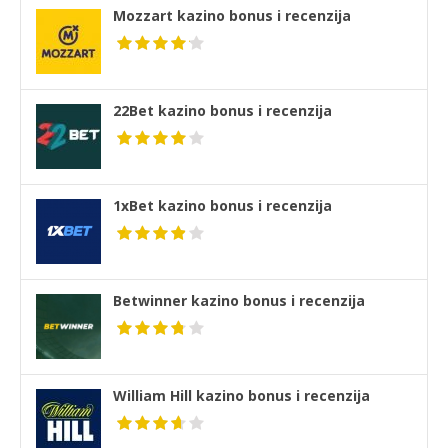
Mozzart kazino bonus i recenzija
22Bet kazino bonus i recenzija
1xBet kazino bonus i recenzija
Betwinner kazino bonus i recenzija
William Hill kazino bonus i recenzija