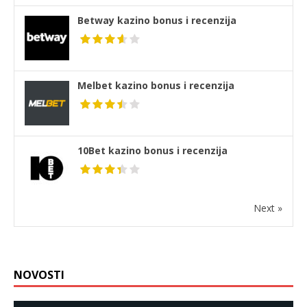
Betway kazino bonus i recenzija
Melbet kazino bonus i recenzija
10Bet kazino bonus i recenzija
Next »
NOVOSTI