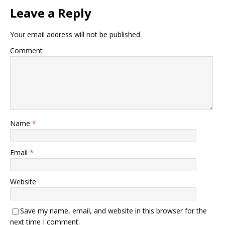
Leave a Reply
Your email address will not be published.
Comment
Name
*
Email
*
Website
Save my name, email, and website in this browser for the
next time I comment.