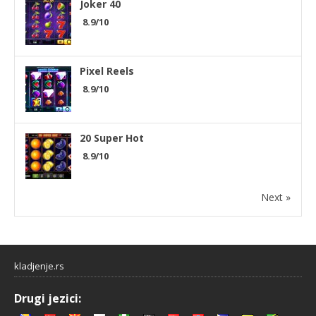
Joker 40
8.9/10
Pixel Reels
8.9/10
20 Super Hot
8.9/10
Next »
kladjenje.rs
Drugi jezici: