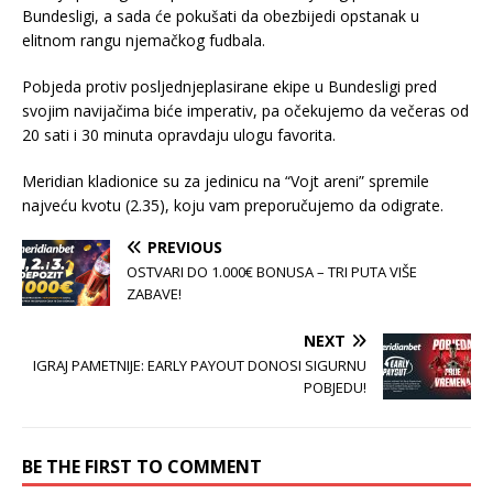
Bundesligi, a sada će pokušati da obezbijedi opstanak u
elitnom rangu njemačkog fudbala.
Pobjeda protiv posljednjeplasirane ekipe u Bundesligi pred
svojim navijačima biće imperativ, pa očekujemo da večeras od
20 sati i 30 minuta opravdaju ulogu favorita.
Meridian kladionice su za jedinicu na “Vojt areni” spremile
najveću kvotu (2.35), koju vam preporučujemo da odigrate.
PREVIOUS
OSTVARI DO 1.000€ BONUSA – TRI PUTA VIŠE
ZABAVE!
NEXT
IGRAJ PAMETNIJE: EARLY PAYOUT DONOSI SIGURNU
POBJEDU!
BE THE FIRST TO COMMENT