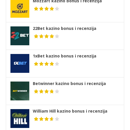
Mozzart kazino bonus i recenzija
22Bet kazino bonus i recenzija
1xBet kazino bonus i recenzija
Betwinner kazino bonus i recenzija
William Hill kazino bonus i recenzija