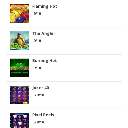
Flaming Hot
9/10
The Angler
9/10
Burning Hot
9/10
Joker 40
8.9/10
Pixel Reels
8.9/10