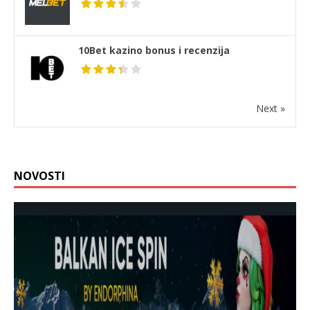
10Bet kazino bonus i recenzija
Next »
NOVOSTI