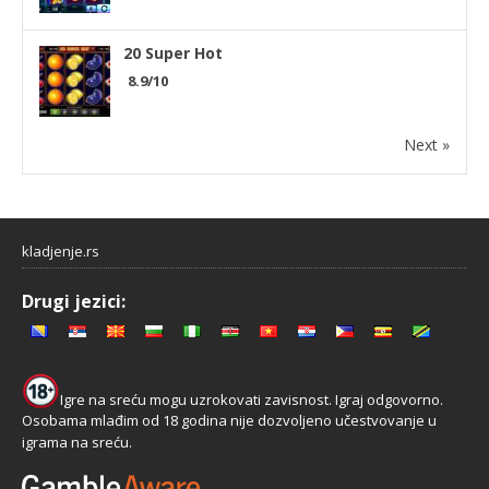
20 Super Hot
8.9/10
Next »
kladjenje.rs
Drugi jezici:
Igre na sreću mogu uzrokovati zavisnost. Igraj odgovorno.
Osobama mlađim od 18 godina nije dozvoljeno učestvovanje u
igrama na sreću.