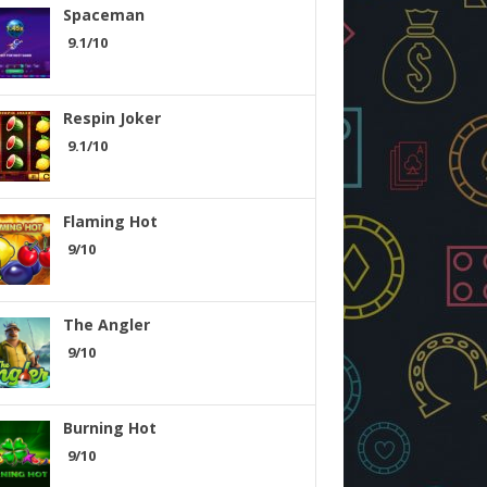
Spaceman
9.1/10
Respin Joker
9.1/10
Flaming Hot
9/10
The Angler
9/10
Burning Hot
9/10