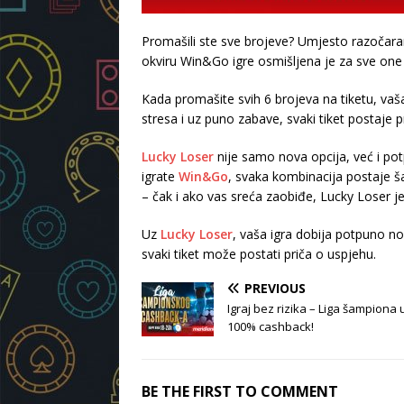
Promašili ste sve brojeve? Umjesto razočaran
okviru Win&Go igre osmišljena je za sve one k
Kada promašite svih 6 brojeva na tiketu, vaš
stresa i uz puno zabave, svaki tiket postaje pr
Lucky Loser
nije samo nova opcija, već i potp
igrate
Win&Go
, svaka kombinacija postaje š
– čak i ako vas sreća zaobiđe, Lucky Loser je
Uz
Lucky Loser
, vaša igra dobija potpuno no
svaki tiket može postati priča o uspjehu.
PREVIOUS
Igraj bez rizika – Liga šampiona 
100% cashback!
BE THE FIRST TO COMMENT