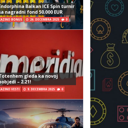
Endorphina Balkan ICE Spin turnir
sa nagradni fond 50.000 EUR
KAZINO BONUS
26. DECEMBRA 2025
0
Totenhem gleda ka novoj
pobjedi – 2.21!
KAZINO VESTI
9. DECEMBRA 2025
0