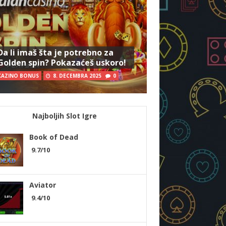
Da li imaš šta je potrebno za
Golden spin? Pokazaćeš uskoro!
KAZINO BONUS
8. DECEMBRA 2025
0
Najboljih Slot Igre
Book of Dead
9.7/10
Aviator
9.4/10