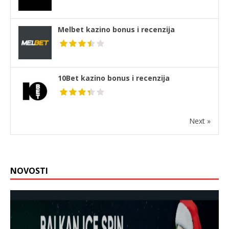
Melbet kazino bonus i recenzija
10Bet kazino bonus i recenzija
Next »
NOVOSTI