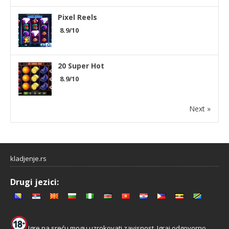
Pixel Reels
8.9/10
20 Super Hot
8.9/10
Next »
kladjenje.rs
Drugi jezici:
Igre na sreću mogu uzrokovati zavisnost. Igraj odgovorno.