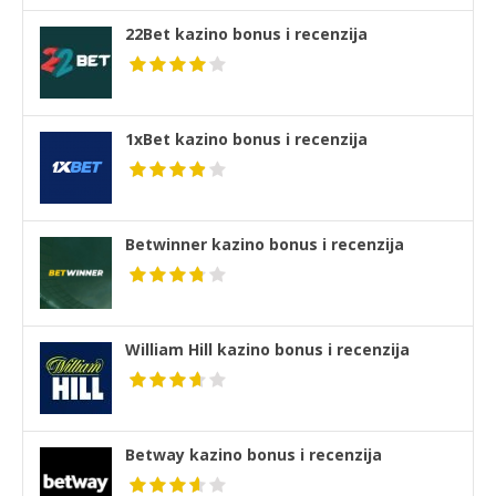
22Bet kazino bonus i recenzija
1xBet kazino bonus i recenzija
Betwinner kazino bonus i recenzija
William Hill kazino bonus i recenzija
Betway kazino bonus i recenzija