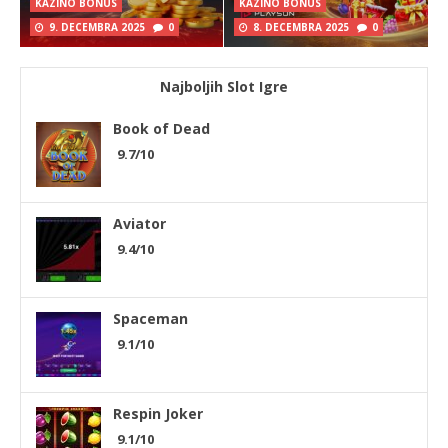
KAZINO BONUS
KAZINO BONUS
9. DECEMBRA 2025
0
8. DECEMBRA 2025
0
Najboljih Slot Igre
Book of Dead
9.7/10
Aviator
9.4/10
Spaceman
9.1/10
Respin Joker
9.1/10