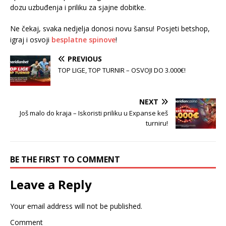
dozu uzbuđenja i priliku za sjajne dobitke.
Ne čekaj, svaka nedjelja donosi novu šansu! Posjeti betshop,
igraj i osvoji
besplatne spinove
!
PREVIOUS
TOP LIGE, TOP TURNIR – OSVOJI DO 3.000€!
NEXT
Još malo do kraja – Iskoristi priliku u Expanse keš
turniru!
BE THE FIRST TO COMMENT
Leave a Reply
Your email address will not be published.
Comment