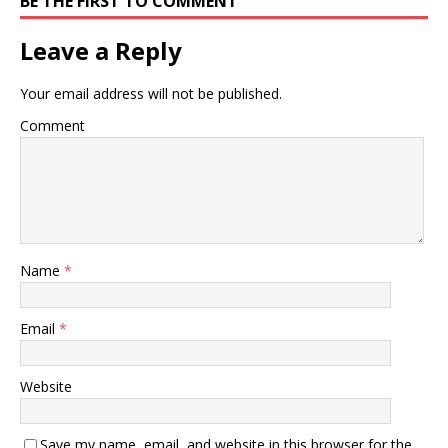
BE THE FIRST TO COMMENT
Leave a Reply
Your email address will not be published.
Comment
Name
*
Email
*
Website
Save my name, email, and website in this browser for the