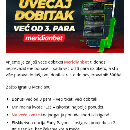
Vrijeme je za još veće dobitke!
Meridianbet
ti donosi
neprevaziđene bonuse – sada već od 3 para na tiketu, a što
više parova dodaš, tvoj dobitak raste do nevjerovatnih 500%!
Zašto igrati u Meridianu?
Bonusi već od 3 para – veći tiket, veći dobitak
Minimalna kvota 1.35 – iskoristi najbolje ponude!
Najveće kvote
i najbogatija ponuda sportskih igara!
Ekskluzivna opcija Early Payout – osiguraj pobjedu sa 2
gola razlike, bez čekanja kraja meča!