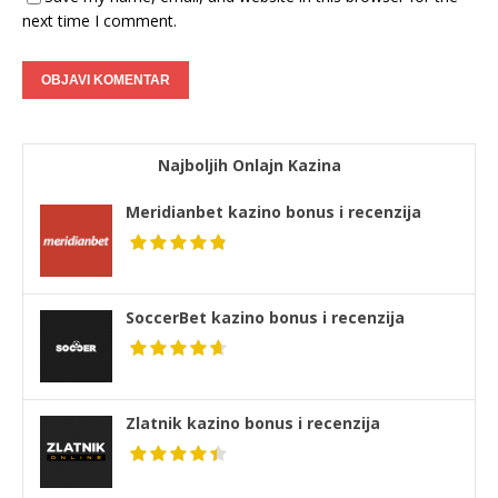
next time I comment.
Najboljih Onlajn Kazina
Meridianbet kazino bonus i recenzija
SoccerBet kazino bonus i recenzija
Zlatnik kazino bonus i recenzija