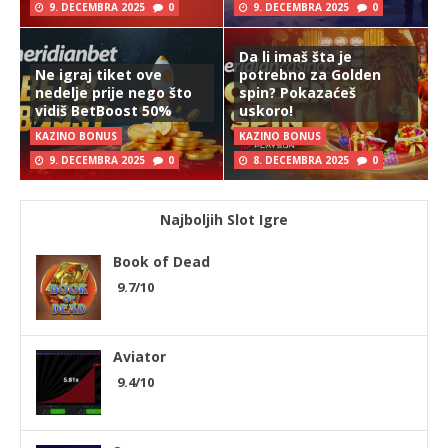
9. DECEMBRA 2025
0
9. DECEMBRA 2025
0
Da li imaš šta je
Ne igraj tiket ove
potrebno za Golden
nedelje prije nego što
spin? Pokazaćeš
vidiš BetBoost 50%
uskoro!
KAZINO BONUS
KAZINO BONUS
9. DECEMBRA 2025
0
8. DECEMBRA 2025
0
Najboljih Slot Igre
Book of Dead
9.7/10
Aviator
9.4/10