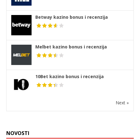
Betway kazino bonus i recenzija
Melbet kazino bonus i recenzija
10Bet kazino bonus i recenzija
Next »
NOVOSTI