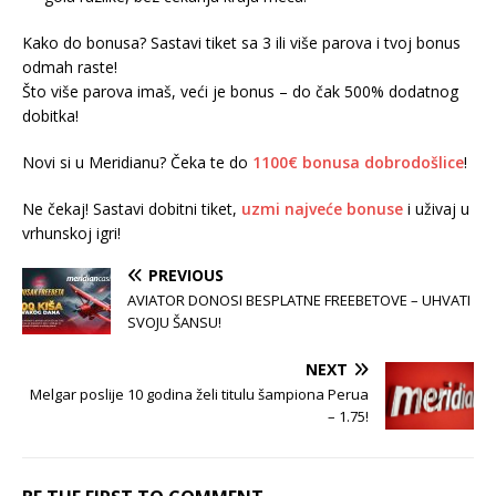
Kako do bonusa? Sastavi tiket sa 3 ili više parova i tvoj bonus
odmah raste!
Što više parova imaš, veći je bonus – do čak 500% dodatnog
dobitka!
Novi si u Meridianu? Čeka te do
1100€ bonusa dobrodošlice
!
Ne čekaj! Sastavi dobitni tiket,
uzmi najveće bonuse
i uživaj u
vrhunskoj igri!
PREVIOUS
AVIATOR DONOSI BESPLATNE FREEBETOVE – UHVATI
SVOJU ŠANSU!
NEXT
Melgar poslije 10 godina želi titulu šampiona Perua
– 1.75!