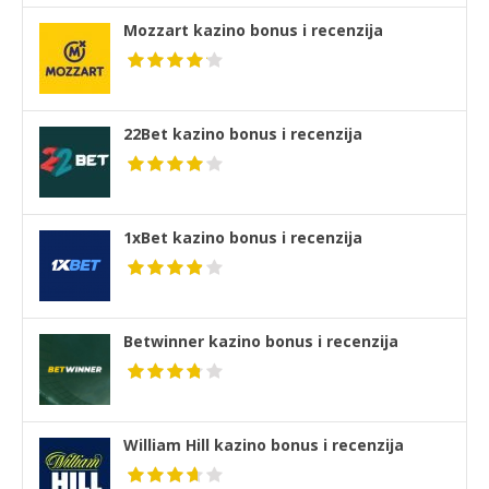
Mozzart kazino bonus i recenzija
22Bet kazino bonus i recenzija
1xBet kazino bonus i recenzija
Betwinner kazino bonus i recenzija
William Hill kazino bonus i recenzija