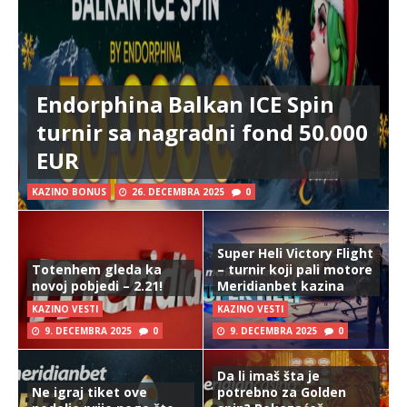
Endorphina Balkan ICE Spin
turnir sa nagradni fond 50.000
EUR
KAZINO BONUS
26. DECEMBRA 2025
0
Super Heli Victory Flight
Totenhem gleda ka
– turnir koji pali motore
novoj pobjedi – 2.21!
Meridianbet kazina
KAZINO VESTI
KAZINO VESTI
9. DECEMBRA 2025
0
9. DECEMBRA 2025
0
Da li imaš šta je
Ne igraj tiket ove
potrebno za Golden