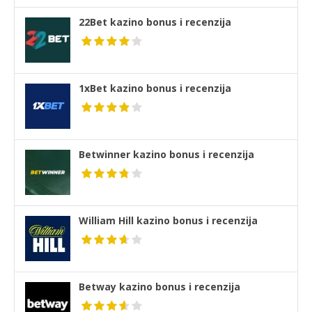
22Bet kazino bonus i recenzija
1xBet kazino bonus i recenzija
Betwinner kazino bonus i recenzija
William Hill kazino bonus i recenzija
Betway kazino bonus i recenzija