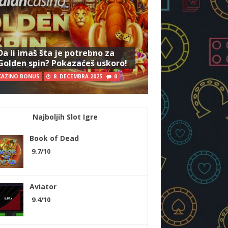
Da li imaš šta je potrebno za
Golden spin? Pokazaćeš uskoro!
KAZINO BONUS
8. DECEMBRA 2025
0
Najboljih Slot Igre
Book of Dead
9.7/10
Aviator
9.4/10