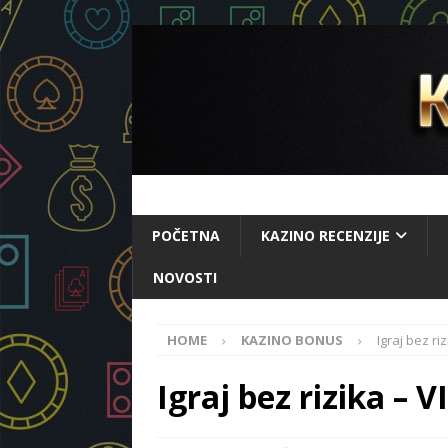
POČETNA
KAZINO RECENZIJE
NOVOSTI
HOME
KAZINO BONUS
Igraj bez r
Igraj bez rizika –