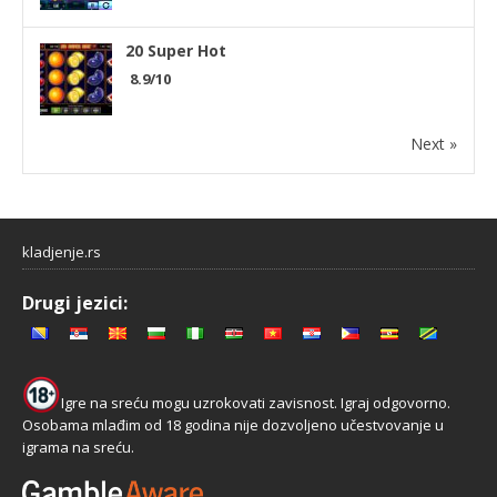
20 Super Hot
8.9/10
Next »
kladjenje.rs
Drugi jezici:
Igre na sreću mogu uzrokovati zavisnost. Igraj odgovorno.
Osobama mlađim od 18 godina nije dozvoljeno učestvovanje u
igrama na sreću.