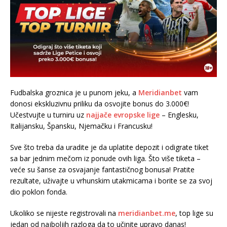
Fudbalska groznica je u punom jeku, a
Meridianbet
vam
donosi ekskluzivnu priliku da osvojite bonus do 3.000€!
Učestvujte u turniru uz
najjače evropske lige
– Englesku,
Italijansku, Špansku, Njemačku i Francusku!
Sve što treba da uradite je da uplatite depozit i odigrate tiket
sa bar jednim mečom iz ponude ovih liga. Što više tiketa –
veće su šanse za osvajanje fantastičnog bonusa! Pratite
rezultate, uživajte u vrhunskim utakmicama i borite se za svoj
dio poklon fonda.
Ukoliko se nijeste registrovali na
meridianbet.me
, top lige su
jedan od najboljih razloga da to učinite upravo danas!