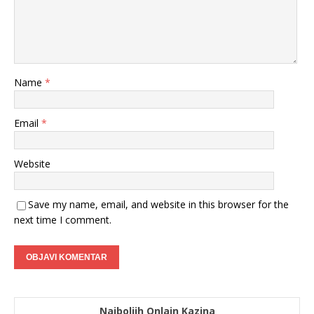
Name
*
Email
*
Website
Save my name, email, and website in this browser for the
next time I comment.
Najboljih Onlajn Kazina