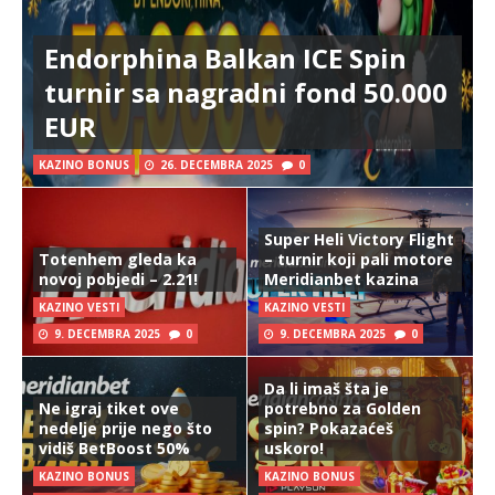
Endorphina Balkan ICE Spin
turnir sa nagradni fond 50.000
EUR
KAZINO BONUS
26. DECEMBRA 2025
0
Super Heli Victory Flight
Totenhem gleda ka
– turnir koji pali motore
novoj pobjedi – 2.21!
Meridianbet kazina
KAZINO VESTI
KAZINO VESTI
9. DECEMBRA 2025
0
9. DECEMBRA 2025
0
Da li imaš šta je
Ne igraj tiket ove
potrebno za Golden
nedelje prije nego što
spin? Pokazaćeš
vidiš BetBoost 50%
uskoro!
KAZINO BONUS
KAZINO BONUS