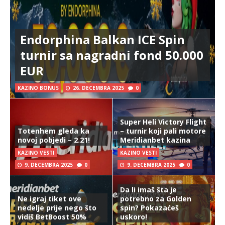
Endorphina Balkan ICE Spin
turnir sa nagradni fond 50.000
EUR
KAZINO BONUS
26. DECEMBRA 2025
0
Super Heli Victory Flight
Totenhem gleda ka
– turnir koji pali motore
novoj pobjedi – 2.21!
Meridianbet kazina
KAZINO VESTI
KAZINO VESTI
9. DECEMBRA 2025
0
9. DECEMBRA 2025
0
Da li imaš šta je
Ne igraj tiket ove
potrebno za Golden
nedelje prije nego što
spin? Pokazaćeš
vidiš BetBoost 50%
uskoro!