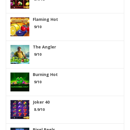
Flaming Hot
9/10
The Angler
9/10
Burning Hot
9/10
Joker 40
8.9/10
Pixel Reels