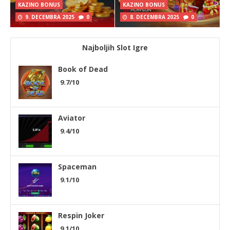
KAZINO BONUS
KAZINO BONUS
9. DECEMBRA 2025
0
8. DECEMBRA 2025
0
Najboljih Slot Igre
Book of Dead
9.7/10
Aviator
9.4/10
Spaceman
9.1/10
Respin Joker
9.1/10