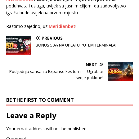
poduhvata i usluga, uvijek sa jasnim ciljem, da zadovoljstvo
igrača bude uvijek na prvom mjestu.
Rastimo zajedno, uz
Meridianbet
!
PREVIOUS
BONUS 50% NA UPLATU PUTEM TERMINALA!
NEXT
Posljednja šansa za Expanse keš turnir – Ugrabite
svoje poklone!
BE THE FIRST TO COMMENT
Leave a Reply
Your email address will not be published.
Comment