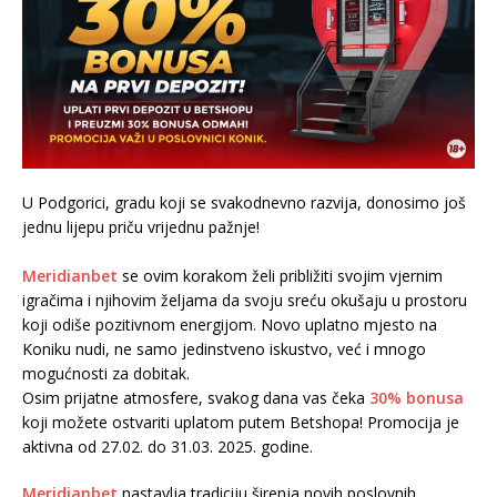
U Podgorici, gradu koji se svakodnevno razvija, donosimo još
jednu lijepu priču vrijednu pažnje!
Meridianbet
se ovim korakom želi približiti svojim vjernim
igračima i njihovim željama da svoju sreću okušaju u prostoru
koji odiše pozitivnom energijom. Novo uplatno mjesto na
Koniku nudi, ne samo jedinstveno iskustvo, već i mnogo
mogućnosti za dobitak.
Osim prijatne atmosfere, svakog dana vas čeka
30% bonusa
koji možete ostvariti uplatom putem Betshopa! Promocija je
aktivna od 27.02. do 31.03. 2025. godine.
Meridianbet
nastavlja tradiciju širenja novih poslovnih