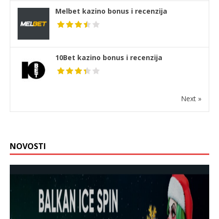
Melbet kazino bonus i recenzija
10Bet kazino bonus i recenzija
Next »
NOVOSTI