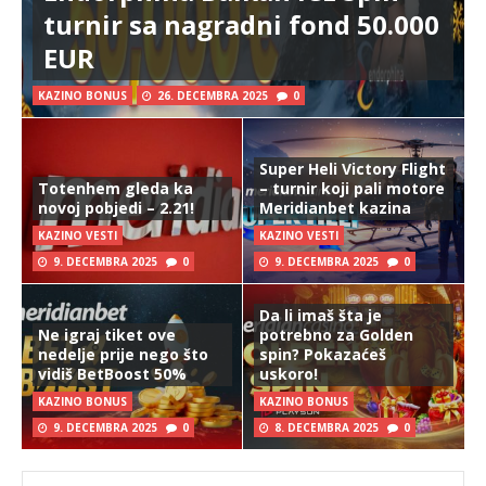
turnir sa nagradni fond 50.000
EUR
KAZINO BONUS
26. DECEMBRA 2025
0
Super Heli Victory Flight
Totenhem gleda ka
– turnir koji pali motore
novoj pobjedi – 2.21!
Meridianbet kazina
KAZINO VESTI
KAZINO VESTI
9. DECEMBRA 2025
0
9. DECEMBRA 2025
0
Da li imaš šta je
Ne igraj tiket ove
potrebno za Golden
nedelje prije nego što
spin? Pokazaćeš
vidiš BetBoost 50%
uskoro!
KAZINO BONUS
KAZINO BONUS
9. DECEMBRA 2025
0
8. DECEMBRA 2025
0