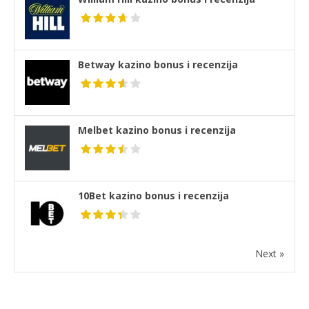
Betway kazino bonus i recenzija
Melbet kazino bonus i recenzija
10Bet kazino bonus i recenzija
Next »