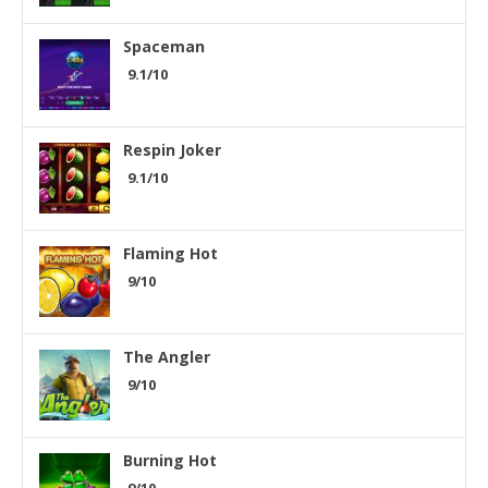
Spaceman
9.1/10
Respin Joker
9.1/10
Flaming Hot
9/10
The Angler
9/10
Burning Hot
9/10