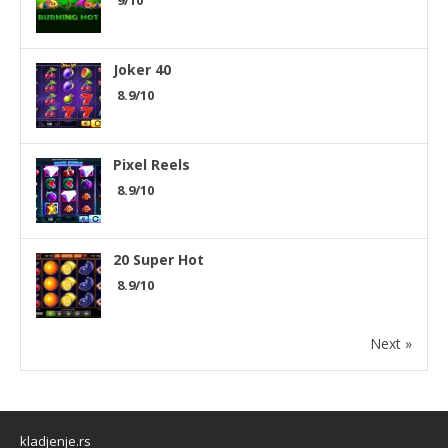
Joker 40
8.9/10
Pixel Reels
8.9/10
20 Super Hot
8.9/10
Next »
kladjenje.rs