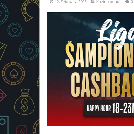
12. Februara 2025
Kazino bonus
0