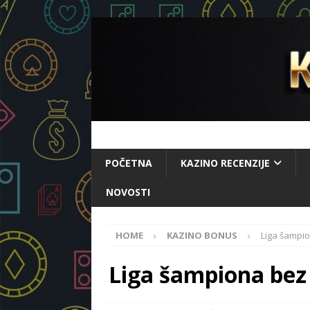
POČETNA
KAZINO RECENZIJE
NOVOSTI
HOME
KAZINO BONUS
Liga šampio
Liga šampiona bez 