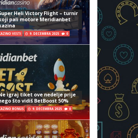
Super Heli Victory Flight – turnir
koji pali motore Meridianbet
kazina
KAZINO VESTI
9. DECEMBRA 2025
0
Ne igraj tiket ove nedelje prije
nego što vidiš BetBoost 50%
KAZINO BONUS
9. DECEMBRA 2025
0