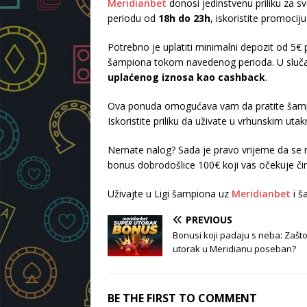
Meridianbet
donosi jedinstvenu priliku za s
periodu od
18h do 23h
, iskoristite promociju
Potrebno je uplatiti minimalni depozit od 5€ p
šampiona tokom navedenog perioda. U slučaj
uplaćenog iznosa kao cashback
.
Ova ponuda omogućava vam da pratite šampion
Iskoristite priliku da uživate u vrhunskim uta
Nemate nalog? Sada je pravo vrijeme da se r
bonus dobrodošlice 100€ koji vas očekuje čim
Uživajte u Ligi šampiona uz
Meridianbet
i š
PREVIOUS
Bonusi koji padaju s neba: Zašto
utorak u Meridianu poseban?
BE THE FIRST TO COMMENT