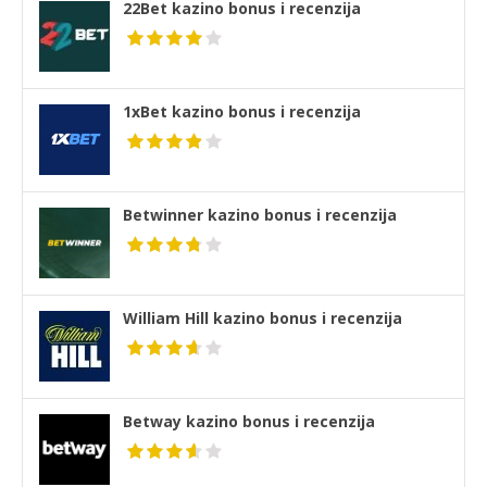
22Bet kazino bonus i recenzija
1xBet kazino bonus i recenzija
Betwinner kazino bonus i recenzija
William Hill kazino bonus i recenzija
Betway kazino bonus i recenzija