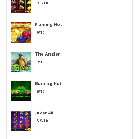
9.1/10
Flaming Hot
9/10
The Angler
9/10
Burning Hot
9/10
Joker 40
8.9/10