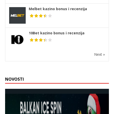
Melbet kazino bonus i recenzija
10Bet kazino bonus i recenzija
Next »
NOVOSTI