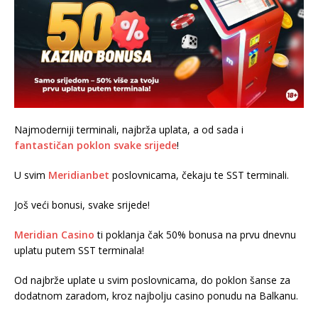
Najmoderniji terminali, najbrža uplata, a od sada i
fantastičan poklon svake srijede
!
U svim
Meridianbet
poslovnicama, čekaju te SST terminali.
Još veći bonusi, svake srijede!
Meridian Casino
ti poklanja čak 50% bonusa na prvu dnevnu
uplatu putem SST terminala!
Od najbrže uplate u svim poslovnicama, do poklon šanse za
dodatnom zaradom, kroz najbolju casino ponudu na Balkanu.