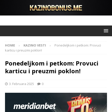
HOME
KAZINO VESTI
Ponedeljkom i petkom: Provuci
karticu i preuzmi poklon!
Ponedeljkom i petkom: Provuci
karticu i preuzmi poklon!
3. Februara 2025
0