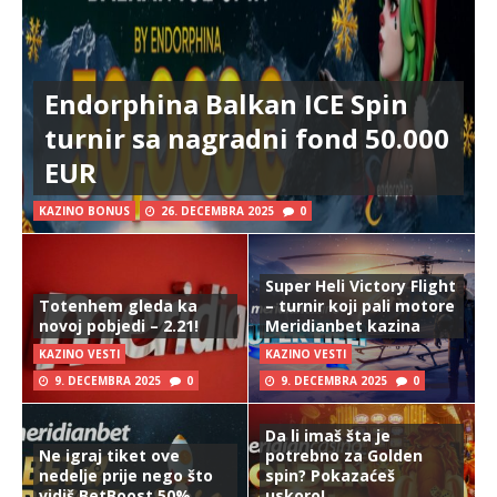
Endorphina Balkan ICE Spin
turnir sa nagradni fond 50.000
EUR
KAZINO BONUS
26. DECEMBRA 2025
0
Super Heli Victory Flight
Totenhem gleda ka
– turnir koji pali motore
novoj pobjedi – 2.21!
Meridianbet kazina
KAZINO VESTI
KAZINO VESTI
9. DECEMBRA 2025
0
9. DECEMBRA 2025
0
Da li imaš šta je
Ne igraj tiket ove
potrebno za Golden
nedelje prije nego što
spin? Pokazaćeš
vidiš BetBoost 50%
uskoro!