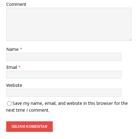
Comment
Name
*
Email
*
Website
Save my name, email, and website in this browser for the
next time I comment.