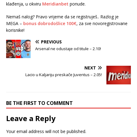
klađenja, u okviru
Meridianbet
ponude.
Nemaš nalog? Pravo vrijeme da se registruješ.. Razlog je
MEGA –
bonus dobrodošlice 100€
, za sve novoregistrovane
korisnike!
PREVIOUS
Arsenal ne odustaje od titule – 2.10!
NEXT
Lacio u Kaljariju preskače Juventus – 2.05!
BE THE FIRST TO COMMENT
Leave a Reply
Your email address will not be published.