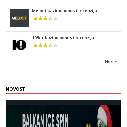
Melbet kazino bonus i recenzija
10Bet kazino bonus i recenzija
Next »
NOVOSTI