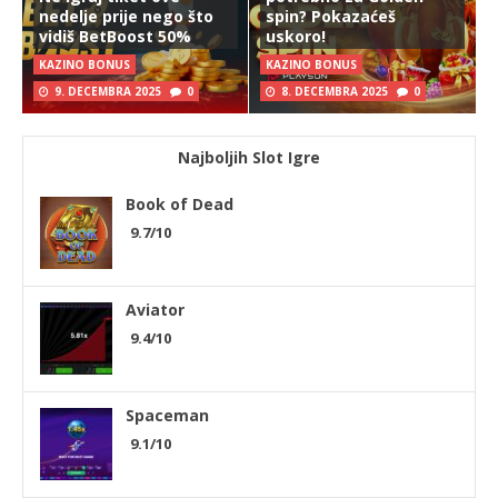
nedelje prije nego što
spin? Pokazaćeš
vidiš BetBoost 50%
uskoro!
KAZINO BONUS
KAZINO BONUS
9. DECEMBRA 2025
0
8. DECEMBRA 2025
0
Najboljih Slot Igre
Book of Dead
9.7/10
Aviator
9.4/10
Spaceman
9.1/10