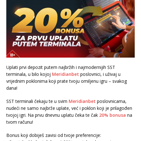
Uplati prvi depozit putem najbržih i najmodernijih SST
terminala, u bilo kojoj
Meridianbet
poslovnici, i uživaj u
vrijednim poklonima koji prate tvoju omiljenu igru – svakog
dana!
SST terminali čekaju te u svim
Meridianbet
poslovnicama,
nudeći ne samo najbrže uplate, već i poklon koji je prilagođen
tvojoj igri. Na prvu dnevnu uplatu čeka te čak
20% bonusa
na
tvom računu!
Bonus koji dobiješ zavisi od tvoje preferencije: