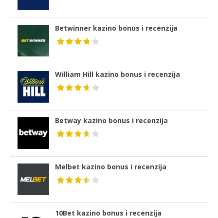
Betwinner kazino bonus i recenzija
William Hill kazino bonus i recenzija
Betway kazino bonus i recenzija
Melbet kazino bonus i recenzija
10Bet kazino bonus i recenzija