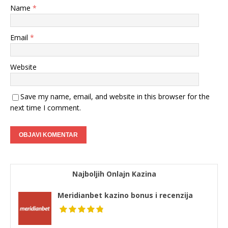
Name
*
Email
*
Website
Save my name, email, and website in this browser for the
next time I comment.
Najboljih Onlajn Kazina
Meridianbet kazino bonus i recenzija