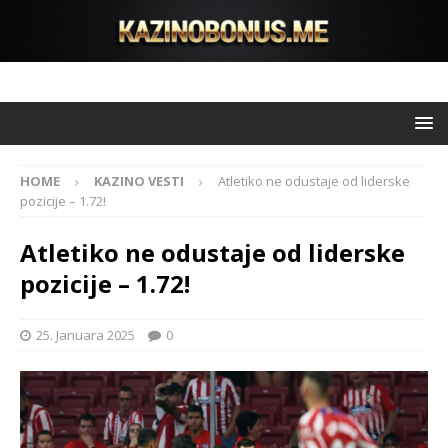
HOME
KAZINO VESTI
Atletiko ne odustaje od liderske
pozicije – 1.72!
Atletiko ne odustaje od liderske
pozicije – 1.72!
25. Januara 2025
0