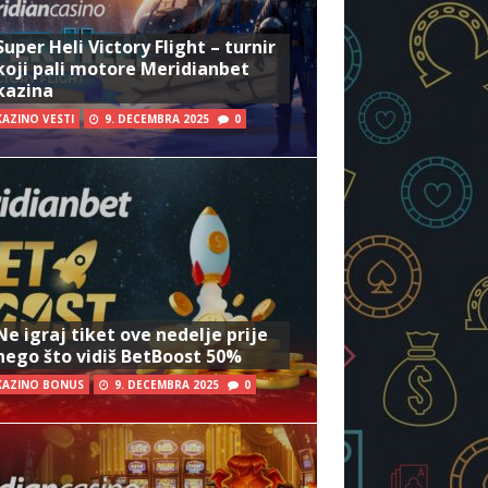
Super Heli Victory Flight – turnir
koji pali motore Meridianbet
kazina
KAZINO VESTI
9. DECEMBRA 2025
0
Ne igraj tiket ove nedelje prije
nego što vidiš BetBoost 50%
KAZINO BONUS
9. DECEMBRA 2025
0