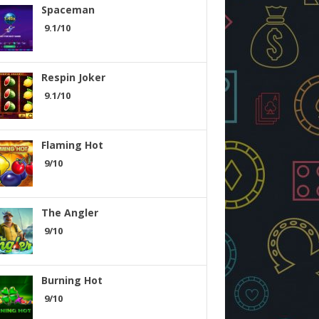
Spaceman
9.1/10
Respin Joker
9.1/10
Flaming Hot
9/10
The Angler
9/10
Burning Hot
9/10