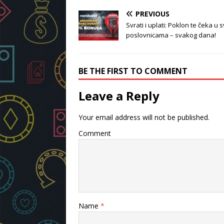
PREVIOUS
Svrati i uplati: Poklon te čeka u 
poslovnicama – svakog dana!
BE THE FIRST TO COMMENT
Leave a Reply
Your email address will not be published.
Comment
Name
*