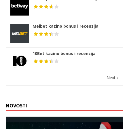
Melbet kazino bonus i recenzija
10Bet kazino bonus i recenzija
Next »
NOVOSTI