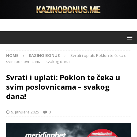
HOME
KAZINO BONUS
Svrati i uplati: Poklon te čeka u
svim poslovnicama – svakog dana!
Svrati i uplati: Poklon te čeka u
svim poslovnicama – svakog
dana!
9. Januara 2025
0