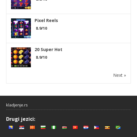
Pixel Reels
8.9/10
20 Super Hot
8.9/10
Next »
kladjenje.rs
Drugi jezici: