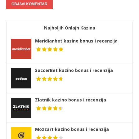
Najboljih Onlajn Kazina
Meridianbet kazino bonus i recenzija
SoccerBet kazino bonus i recenzija
Zlatnik kazino bonus i recenzija
Mozzart kazino bonus i recenzija