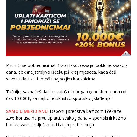
Pridruži se pobjednicima! Brzo i lako, osvajaj poklone svakog
dana, dok (ne)strpljivo iščekuješ kraj mjeseca, kada ćeš
saznati da li si i ti među najboljim korisnicima.
Tačnije, saznaćeš da li osvajaš dio bogatog poklon fonda od
čak 10 000€, za najbolje iskustvo sportskog klađenja!
SAMO u MERIDIANU
: Deponuj sredstva karticom i čeka te
20% bonusa na prvu uplatu, svakog dana – sportski ili kazino
bonus, zavisi isključivo od tvojih preferencija.