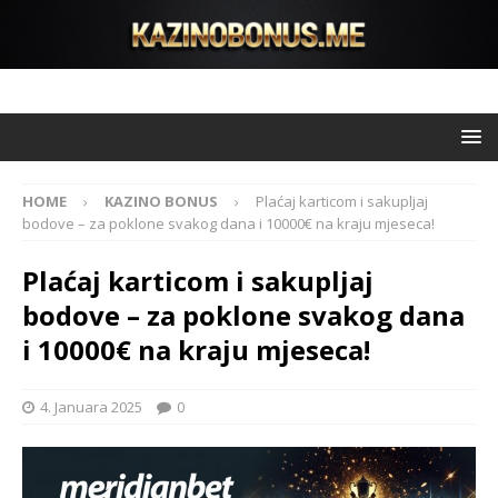
HOME
KAZINO BONUS
Plaćaj karticom i sakupljaj
bodove – za poklone svakog dana i 10000€ na kraju mjeseca!
Plaćaj karticom i sakupljaj
bodove – za poklone svakog dana
i 10000€ na kraju mjeseca!
4. Januara 2025
0