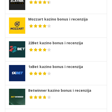
Mozzart kazino bonus i recenzija
22Bet kazino bonus i recenzija
1xBet kazino bonus i recenzija
Betwinner kazino bonus i recenzija