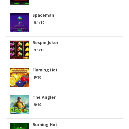
Spaceman
9.1/10
Respin Joker
9.1/10
Flaming Hot
9/10
The Angler
9/10
Burning Hot